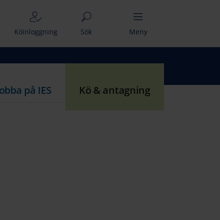
Köinloggning
Sök
Meny
Jobba på IES
Kö & antagning