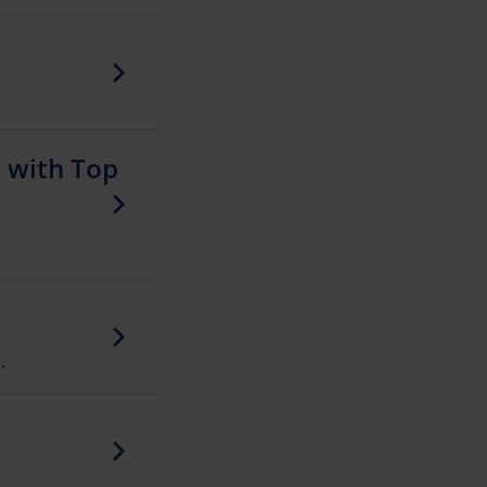
n with Top
.