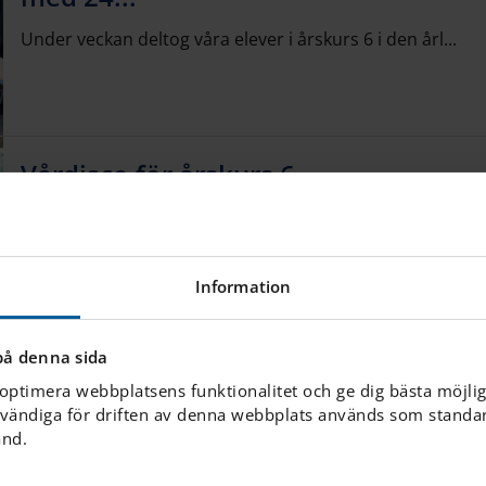
Under veckan deltog våra elever i årskurs 6 i den årl...
Vårdisco för årskurs 6
Årskurs 6 anordnade nyligen ett härligt vårdisco – et...
Information
på denna sida
 optimera webbplatsens funktionalitet och ge dig bästa möjli
vändiga för driften av denna webbplats används som standard
ånd.