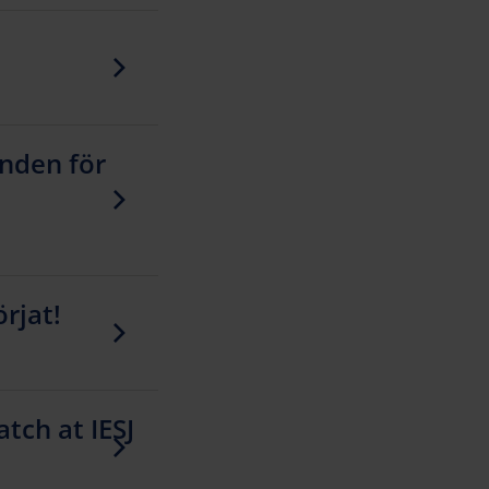
unden för
rjat!
tch at IESJ