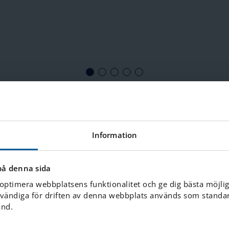
Information
på denna sida
KÖPLATS OCH SYSKONFÖRTUR
 optimera webbplatsens funktionalitet och ge dig bästa möjli
vändiga för driften av denna webbplats används som standard
Viktig informat
ånd.