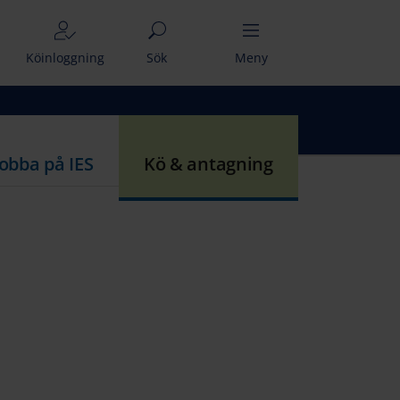
Köinloggning
Sök
Meny
Jobba på IES
Kö & antagning