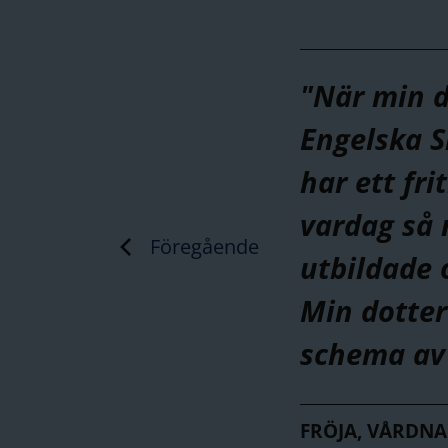
tor övergång. Mitt mål
g och stimulerande
"När min d
 sin egen takt och
Engelska S
nom en balans mellan
har ett fr
er får barnen
vardag så 
Föregående
a kognitiva
utbildade 
. Jag strävar efter att
Min dotter
ryggt, delaktigt och
schema av 
ttningar."
FRÖJA, VÅRDNAD