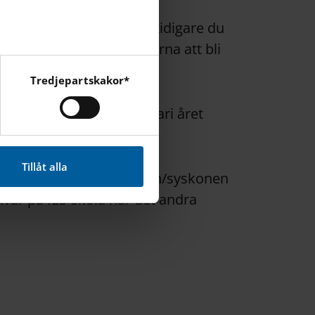
rdning efter ködatum. Ju tidigare du
 desto större är möjligheterna att bli
.
Tredjepartskakor*
cebook, Instagram och
ditt barn i kö den 1 februari året
.
Tillåt alla
lämpas, då behöver syskon/syskonen
kvar på IES-skola när det andra