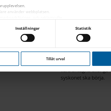
arupplevelsen.
Platser erbjuds i turo
ndare använder webbplatsen.
ställer ditt barn i kö,
 marknadsförings- och reklamsyfte.
nnonser på andra webbplatser baserat på dina intressen.
erbjuden en skolplats
Inställningar
Statistik
are är inloggad eller inte.
nbäddat innehåll från tredjepartsleverantörer som Google, Fa
Du kan tidigast ställa 
efter att barnet är fött
nna webbplats hanterar dina personuppgifter
här
.
Tillåt urval
Syskonförtur kan til
vara antagna eller gå 
syskonet ska börja.