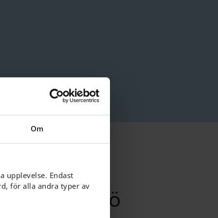
Om
ga upplevelse. Endast
, för alla andra typer av
ion om vår kö