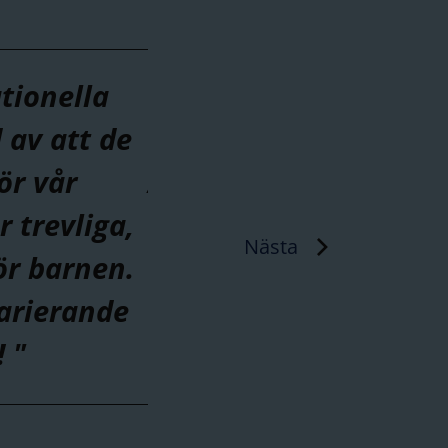
tionella
"Jag gillar att gå till 
 av att de
bästa, på fritids kan 
ör vår
Antonov är jättesnäll,
 trevliga,
musik. Jag vet hur man
Nästa
ör barnen.
stor vill jag sjunga. P
varierande
klätterställningen. J
 "
i klätterställningen, 
ADITI, KLASS 1A,
IES Växjö