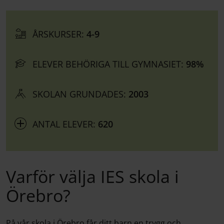
ÅRSKURSER:
4-9
ELEVER BEHÖRIGA TILL GYMNASIET:
98%
SKOLAN GRUNDADES:
2003
ANTAL ELEVER:
620
Varför välja IES skola i
Örebro?
På vår skola i Örebro får ditt barn en trygg och