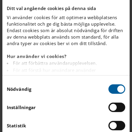
Ditt val angående cookies på denna sida
Vi använder cookies för att optimera webbplatsens
KVALITETSRAPPORT | 2026 JANUARI 14
funktionalitet och ge dig bästa möjliga upplevelse.
Trygghet och läsförståelse
Endast cookies som är absolut nödvändiga för driften
lägger grunden för våra
av denna webbplats används som standard, för alla
andra typer av cookies ber vi om ditt tillstånd.
el...
Hur använder vi cookies?
Idag publicerar Internationella Engelska Skolan
För att förbättra användarupplevelsen.
(IES) sin årliga kvalitetsrapport för läsåret
För att förstå hur användare använder
2024/2025. Rapporten belyser hur systematiskt
webbplatsen.
arbete...
S
Analys av webbplatsen i marknadsförings- och
Nödvändig
a
reklamsyfte.
m
För att tillhandahålla annonser på andra
t
webbplatser baserat på dina intressen.
Inställningar
y
För att spåra om en besökare är inloggad eller inte.
c
För att tillhandahålla inbäddat innehåll från
k
Statistik
tredjepartsleverantörer som Google, Facebook,