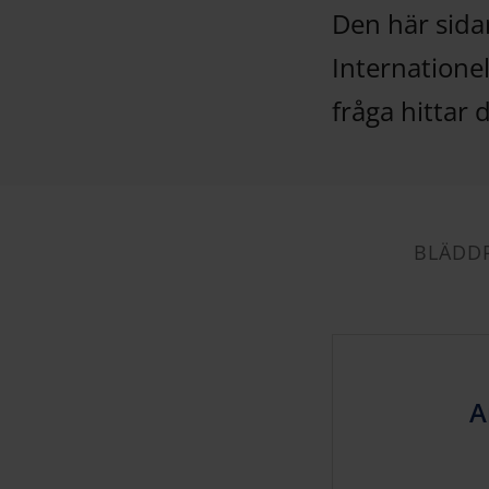
Den här sida
Internatione
fråga hittar
BLÄDDR
A