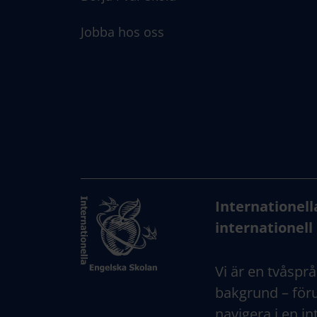
Jobba hos oss
Internationell
internationell 
Vi är en tvåsprå
bakgrund – föru
navigera i en in