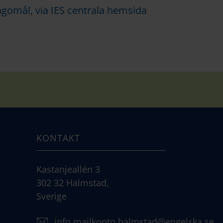
lagomål, via IES centrala hemsida
KONTAKT
Kastanjeallén 3
302 32 Halmstad,
Sverige
info.mailkonto.halmstad@engelska.se