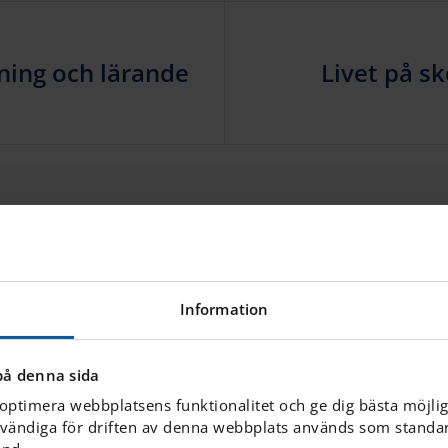
ning och lärande
Livet på s
KONTAKTA OSS
Information
Vem vill du tala med?
på denna sida
 optimera webbplatsens funktionalitet och ge dig bästa möjli
vändiga för driften av denna webbplats används som standard
TELEFON
EPOST