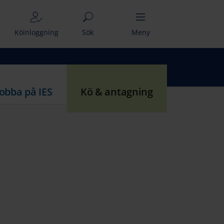
Köinloggning
Sök
Meny
Jobba på IES
Kö & antagning