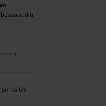
 om
 besvarat din
R EFTER
jar på IES