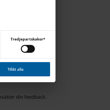
nto.
halmstad
.se
n.
halmstad
.se
Tredjepartskakor*
cebook, Instagram och
.
halmstad
.se
Tillåt alla
desätter din feedback.