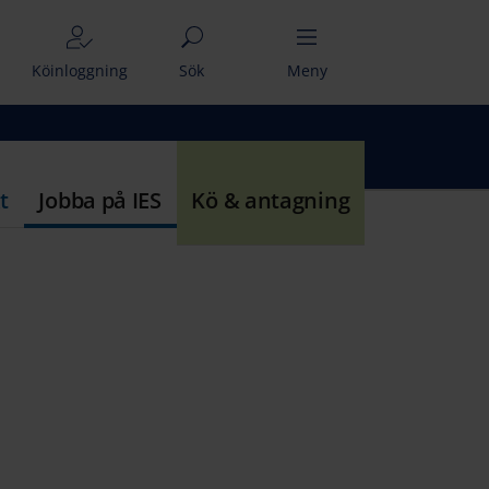
Köinloggning
Sök
Meny
t
Jobba på IES
Kö & antagning