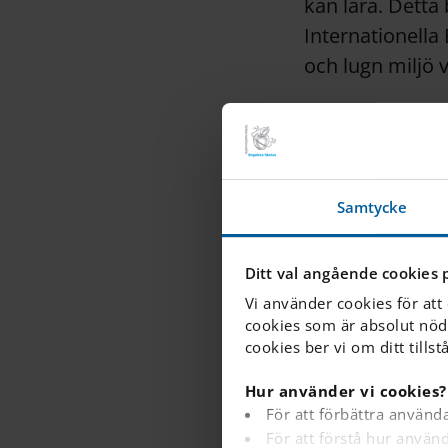
kan lära. Detta
Internationella
och lugn miljö v
All vår persona
inlärningsmiljön
på att etablera 
Samtycke
kliva in i sitt
kommer att börj
Ditt val angående cookies 
Vi använder cookies för att
Klicka här fö
cookies som är absolut nöd
cookies ber vi om ditt tillst
Hur använder vi cookies?
För att förbättra använd
För att förstå hur anvä