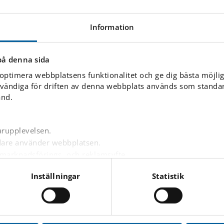
r” och åtgärdsprogram samt skapa stödåtgärder
Information
ar baserade på elevens individuella behov
på denna sida
 optimera webbplatsens funktionalitet och ge dig bästa möjli
vändiga för driften av denna webbplats används som standard
ånd.
arupplevelsen.
ndare använder webbplatsen.
 marknadsförings- och reklamsyfte.
nnonser på andra webbplatser baserat på dina intressen.
Inställningar
Statistik
are är inloggad eller inte.
nbäddat innehåll från tredjepartsleverantörer som Google, Fa