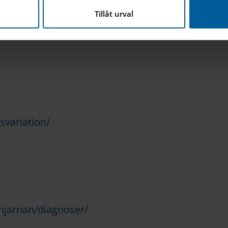
nna webbplats hanterar dina personuppgifter
här
.
Tillåt urval
svariation/
hjarnan/diagnoser/