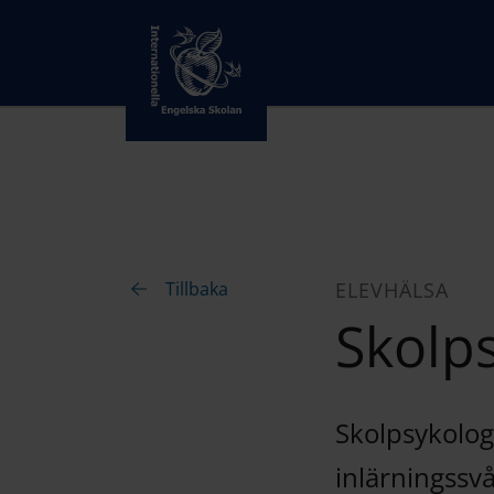
Tillbaka
ELEVHÄLSA
Skolp
Skolpsykolog
inlärningssv