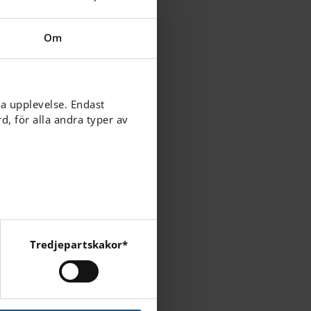
Om
ga upplevelse. Endast
, för alla andra typer av
Tredjepartskakor*
cebook, Instagram och