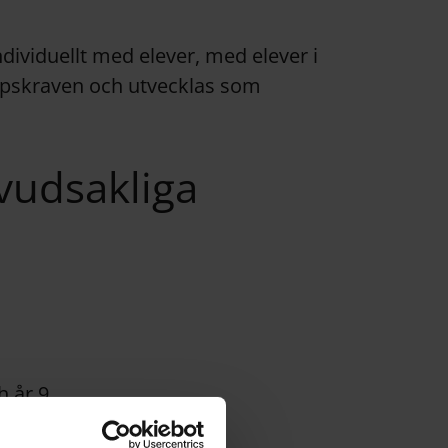
dividuellt med elever, med elever i
skapskraven och utvecklas som
vudsakliga
h år 9
rningsstilar