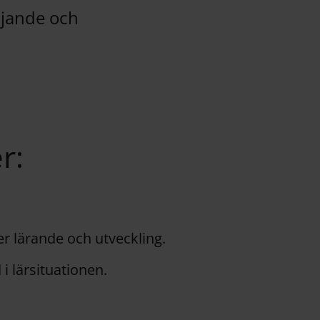
mjande och
r:
er lärande och utveckling.
i lärsituationen.