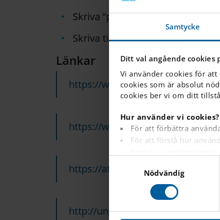
Skriva “pedagogiska utredninga
Samtycke
Skriva tilläggsbeloppsansökning
Länkar
Ditt val angående cookies 
Vi använder cookies för att
https://www.skolverket.se/
cookies som är absolut nöd
cookies ber vi om ditt tillst
Hur använder vi cookies?
https://www.spsm.se/
För att förbättra använd
För att förstå hur anvä
Analys av webbplatsen i
S
För att tillhandahålla a
https://attention.se/
Nödvändig
a
För att spåra om en besök
m
För att tillhandahålla i
t
YouTube.
y
http://ung.attention.se/