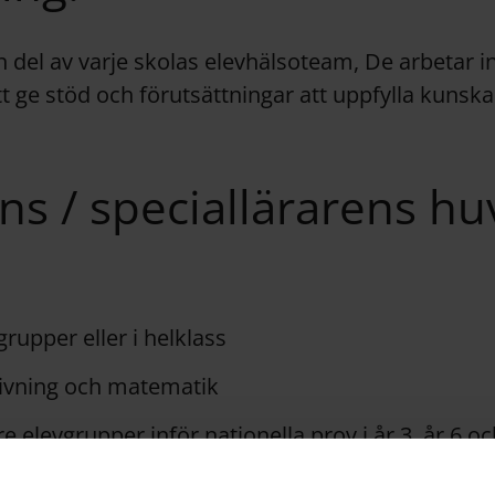
 del av varje skolas elevhälsoteam, De arbetar in
att ge stöd och förutsättningar att uppfylla kun
s / speciallärarens hu
grupper eller i helklass
krivning och matematik
e elevgrupper inför nationella prov i år 3, år 6 oc
kring olika alternativa inlärningsverktyg och inlä