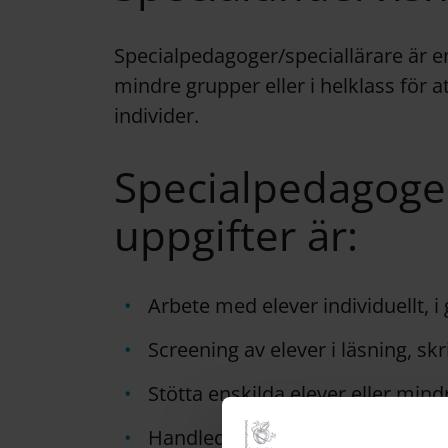
Specialpedagoger/speciallärare är en
mindre grupper eller i helklass för 
individer.
Specialpedagogen
uppgifter är:
Arbete med elever individuellt, i 
Screening av elever i läsning, s
Stötta enskilda elever eller mindr
Handledning av elever och lärare 