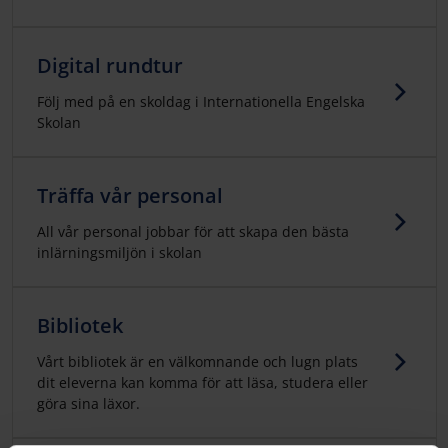
Digital rundtur
Följ med på en skoldag i Internationella Engelska
Skolan
Träffa vår personal
All vår personal jobbar för att skapa den bästa
inlärningsmiljön i skolan
Bibliotek
Vårt bibliotek är en välkomnande och lugn plats
dit eleverna kan komma för att läsa, studera eller
göra sina läxor.