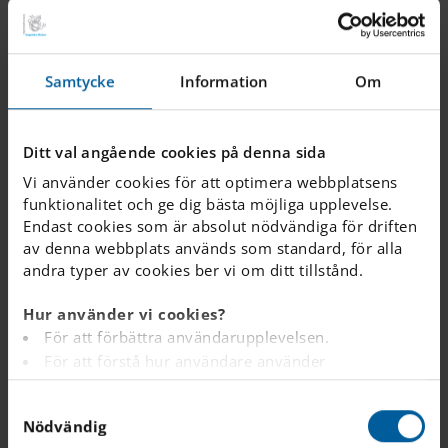
Fritids
Vi ta hand om eleverna utanför skoldagen.
Samtycke
Information
Om
Förskoleklass och lågstadie på IES
Ditt val angående cookies på denna sida
På Internationella Engelska Skolan erbjuder vi
Vi använder cookies för att optimera webbplatsens
skolgång från förskoleklass. Hos oss introduceras
funktionalitet och ge dig bästa möjliga upplevelse.
barnen till en tvåspråkig miljö redan från start.
Endast cookies som är absolut nödvändiga för driften
av denna webbplats används som standard, för alla
andra typer av cookies ber vi om ditt tillstånd.
Skolmat
Hur använder vi cookies?
En näringsrik och hälsosam lunch är en viktig
För att förbättra användarupplevelsen.
förutsättning för att eleverna ska få en bra och
För att förstå hur användare använder
produktiv skoldag.
webbplatsen.
S
Analys av webbplatsen i marknadsförings- och
Nödvändig
a
reklamsyfte.
PTA - Föräldraförening