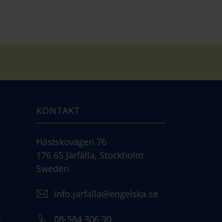
KONTAKT
Hästskovägen 76
176 65 Järfälla, Stockholm
Sweden
info.jarfalla@engelska.se
)
08-584 306 30