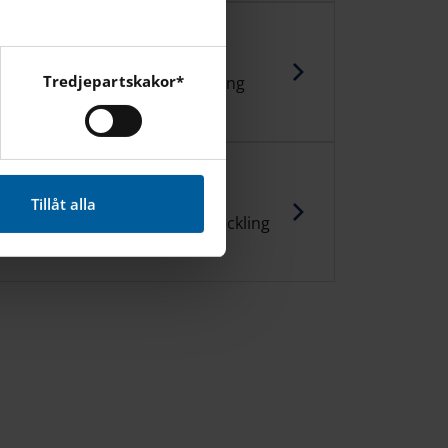
Tredjepartskakor*
 lunch är en viktig förutsättning
 bra och produktiv skoldag.
cebook, Instagram och
Tillåt alla
tt främja elevers lärande, utveckling
hälsa.