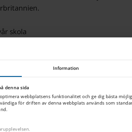
orbritannien.
år skola
IES Intro day Dig
rättar om hur vi
Följ med på en tur runt Int
Information
are kan undervisa
på denna sida
 optimera webbplatsens funktionalitet och ge dig bästa möjli
Bibliotek
vändiga för driften av denna webbplats används som standard
ånd.
 bästa
Vårt bibliotek är en välko
kan komma för att läsa, stu
arupplevelsen.