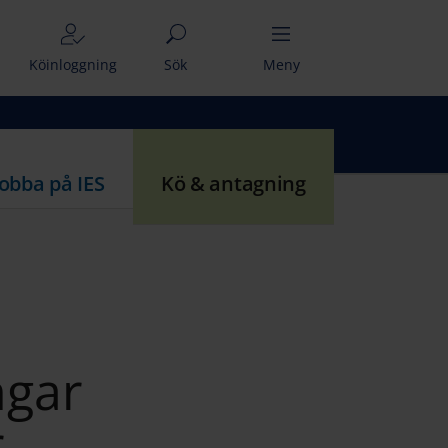
Köinloggning
Sök
Meny
Jobba på IES
Kö & antagning
ngar
r