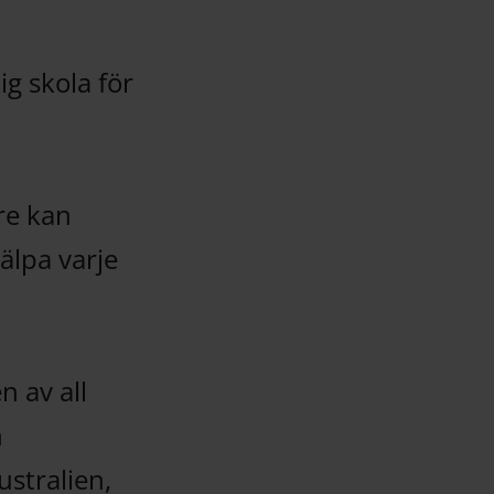
ig skola för
re kan
jälpa varje
n av all
n
stralien,