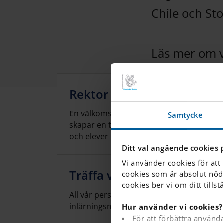
Chile och St
Läs mer om v
Rektor hälsar välkommen
En välkomsthälsning från rektor, som be
Samtycke
skapar en trygg och ordnad miljö där lär
och elever lära.
Ditt val angående cookies 
Vi använder cookies för att
Träffa våra lärare
cookies som är absolut nöd
cookies ber vi om ditt tillst
All vår personal jobbar för att skapa den
inlärningsmiljön i skolan
Hur använder vi cookies?
För att förbättra använd