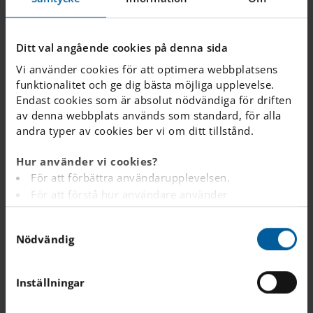
Innovationsframgångar
för klass 6A på IES Lund
Ditt val angående cookies på denna sida
Vi använder cookies för att optimera webbplatsens
Eleverna från IES Lund befäste sin position som
funktionalitet och ge dig bästa möjliga upplevelse.
några av landets främsta unga uppfinnare när de
Endast cookies som är absolut nödvändiga för driften
tog emot pris i tävlingen ”Årets unga innovatör”.
av denna webbplats används som standard, för alla
M...
andra typer av cookies ber vi om ditt tillstånd.
Hur använder vi cookies?
För att förbättra användarupplevelsen.
För att förstå hur användare använder
webbplatsen.
S
Analys av webbplatsen i marknadsförings- och
Nödvändig
a
reklamsyfte.
m
För att tillhandahålla annonser på andra
t
webbplatser baserat på dina intressen.
Inställningar
y
För att spåra om en besökare är inloggad eller inte.
c
För att tillhandahålla inbäddat innehåll från