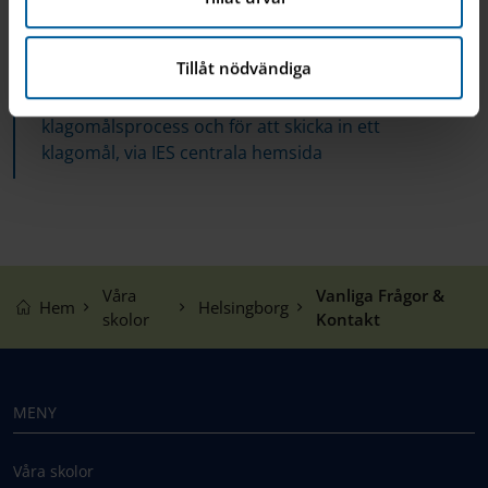
av högsta kvalitet, och vi värdesätter din feedback.
Tillåt nödvändiga
Klicka här för att lära dig mer om vår
klagomålsprocess och för att skicka in ett
klagomål, via IES centrala hemsida
Våra
Vanliga Frågor &
Hem
Helsingborg
skolor
Kontakt
MENY
Våra skolor