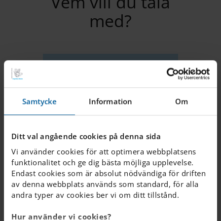
Vem vill du tala
med?
AVDELN
TELEFO
EPOST
ING
N
Ledning
070-970
Samtycke
Information
Om
rachel.
64 10
kjellman.
helsingbo
rg
Ditt val angående cookies på denna sida
@engelsk
Vi använder cookies för att optimera webbplatsens
a.se
funktionalitet och ge dig bästa möjliga upplevelse.
Endast cookies som är absolut nödvändiga för driften
Administration
070-946
administr
av denna webbplats används som standard, för alla
62 49
ation.
andra typer av cookies ber vi om ditt tillstånd.
helsingbo
rg
Hur använder vi cookies?
@engelsk