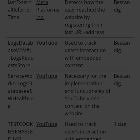
lastExtern
Meta
Detects how the
Bestän
alReferrer
Platforms,
user reached the
dig
Time
Inc.
website by
registering their
last URL-address.
LogsDatab
YouTube
Used to track
Bestän
aseV2:V#|
user’s interaction
dig
|LogsRequ
with embedded
estsStore
content.
ServiceWo
YouTube
Necessary for the
Bestän
rkerLogsD
implementation
dig
atabase#S
and functionality of
WHealthLo
YouTube video-
g
content on the
website.
TESTCOOK
YouTube
Used to track
1 dag
IESENABLE
user’s interaction
D [x2]
with embedded