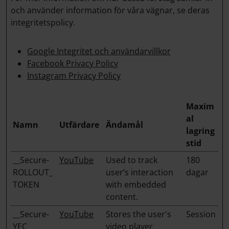
och använder information för våra vägnar, se deras
integritetspolicy.
Google Integritet och användarvillkor
Facebook Privacy Policy
Instagram Privacy Policy
Maxim
al
Namn
Utfärdare
Ändamål
lagring
stid
__Secure-
YouTube
Used to track
180
ROLLOUT_
user’s interaction
dagar
TOKEN
with embedded
content.
__Secure-
YouTube
Stores the user's
Session
YEC
video player