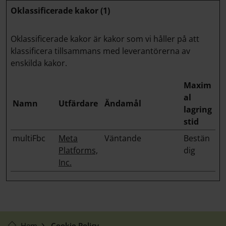
Oklassificerade kakor (1)
Oklassificerade kakor är kakor som vi håller på att
klassificera tillsammans med leverantörerna av
enskilda kakor.
Maxim
al
Namn
Utfärdare
Ändamål
lagring
stid
multiFbc
Meta
Väntande
Bestän
Platforms,
dig
Inc.
Hem
Cookie Policy