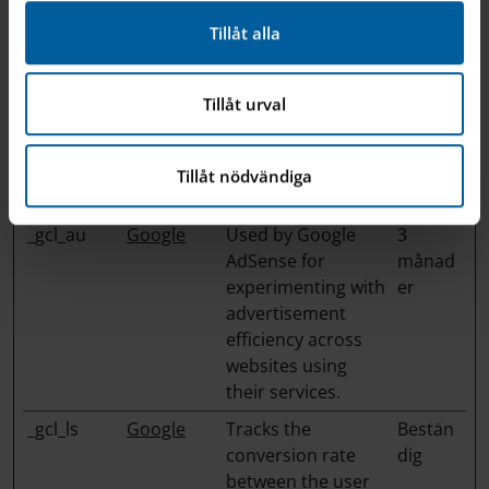
to Google Analytics
Tillåt alla
about the visitor's
device and
behavior. Tracks
Tillåt urval
the visitor across
devices and
marketing
Tillåt nödvändiga
channels.
_gcl_au
Google
Used by Google
3
AdSense for
månad
experimenting with
er
advertisement
efficiency across
websites using
their services.
_gcl_ls
Google
Tracks the
Bestän
conversion rate
dig
between the user