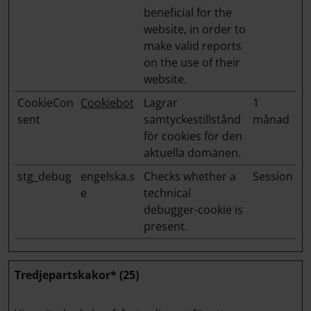
beneficial for the
website, in order to
make valid reports
on the use of their
website.
CookieCon
Cookiebot
Lagrar
1
sent
samtyckestillstånd
månad
för cookies för den
aktuella domänen.
stg_debug
engelska.s
Checks whether a
Session
e
technical
debugger-cookie is
present.
Tredjepartskakor* (25)