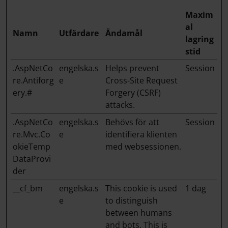
Maxim
al
Namn
Utfärdare
Ändamål
lagring
stid
.AspNetCo
engelska.s
Helps prevent
Session
re.Antiforg
e
Cross-Site Request
ery.#
Forgery (CSRF)
attacks.
.AspNetCo
engelska.s
Behövs för att
Session
re.Mvc.Co
e
identifiera klienten
okieTemp
med websessionen.
DataProvi
der
__cf_bm
engelska.s
This cookie is used
1 dag
e
to distinguish
between humans
and bots. This is