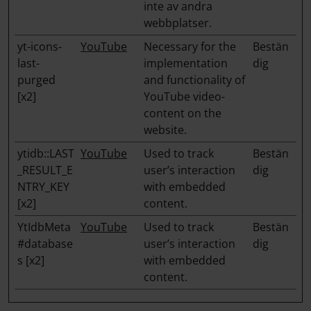
inte av andra
webbplatser.
yt-icons-
YouTube
Necessary for the
Bestän
last-
implementation
dig
purged
and functionality of
[x2]
YouTube video-
content on the
website.
ytidb::LAST
YouTube
Used to track
Bestän
_RESULT_E
user’s interaction
dig
NTRY_KEY
with embedded
[x2]
content.
YtIdbMeta
YouTube
Used to track
Bestän
#database
user’s interaction
dig
s [x2]
with embedded
content.