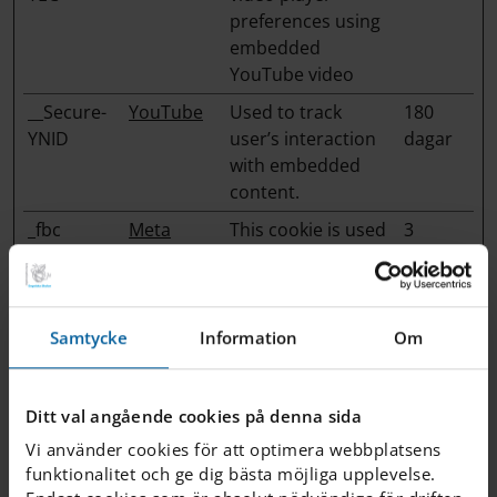
preferences using
embedded
YouTube video
__Secure-
YouTube
Used to track
180
YNID
user’s interaction
dagar
with embedded
content.
_fbc
Meta
This cookie is used
3
Platforms,
by Facebook to
månad
Inc.
target
er
advertisement
based on user
Samtycke
Information
Om
behavior and
preferences across
multiple websites.
Ditt val angående cookies på denna sida
The cookie
Vi använder cookies för att optimera webbplatsens
contains an
funktionalitet och ge dig bästa möjliga upplevelse.
encrypted ID which