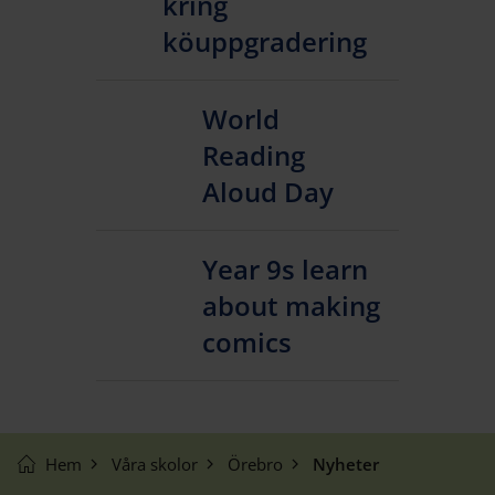
kring
köuppgradering
World
Reading
Aloud Day
Year 9s learn
about making
comics
Hem
Våra skolor
Örebro
Nyheter