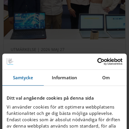
UTMÄRKELSE | 2026 MAJ 27
Innovationsframgångar
för klass 6A på IES Lund
Samtycke
Information
Om
Eleverna från IES Lund befäste sin position som
några av landets främsta unga uppfinnare när de
tog emot pris i tävlingen ”Årets unga innovatör”.
Ditt val angående cookies på denna sida
M...
Vi använder cookies för att optimera webbplatsens
funktionalitet och ge dig bästa möjliga upplevelse.
Endast cookies som är absolut nödvändiga för driften
av denna webbplats används som standard, för alla