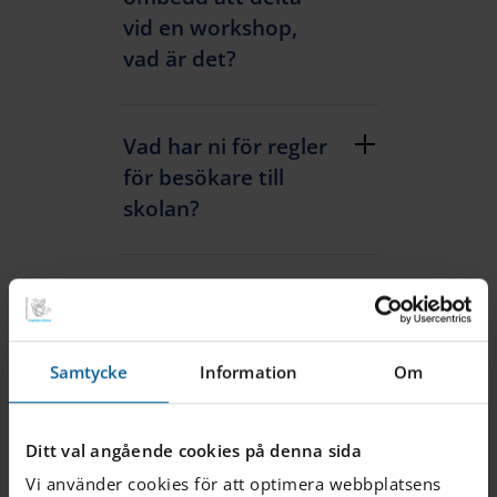
vid en workshop,
vad är det?
Vad har ni för regler
för besökare till
skolan?
Är det möjligt för
elever att pröva att
gå på skolan för att
Samtycke
Information
Om
se om de gillar den?
Ditt val angående cookies på denna sida
Vi använder cookies för att optimera webbplatsens