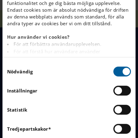
funktionalitet och ge dig bästa möjliga upplevelse.
Endast cookies som är absolut nödvändiga för driften
av denna webbplats används som standard, för alla
Hem
Vanliga Frågor
Innan barnet börjar på IES
andra typer av cookies ber vi om ditt tillstånd.
Hur använder vi cookies?
För att förbättra användarupplevelsen.
MENY
För att förstå hur användare använder
webbplatsen.
Våra skolor
S
Analys av webbplatsen i marknadsförings- och
Nödvändig
a
reklamsyfte.
Varför välja IES
m
För att tillhandahålla annonser på andra
t
webbplatser baserat på dina intressen.
Börja i vår skola
Inställningar
y
För att spåra om en besökare är inloggad eller inte.
c
För att tillhandahålla inbäddat innehåll från
Jobba hos oss
k
Statistik
tredjepartsleverantörer som Google, Facebook,
e
Instagram och YouTube.
LÄNKAR
s
Tredjepartskakor*
v
Du kan läsa mer om hur denna webbplats hanterar