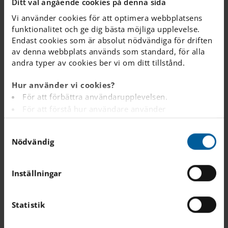
Ditt val angående cookies på denna sida
Vi använder cookies för att optimera webbplatsens
NYHETER
Läs mer i
funktionalitet och ge dig bästa möjliga upplevelse.
Endast cookies som är absolut nödvändiga för driften
av denna webbplats används som standard, för alla
vårt arkiv
andra typer av cookies ber vi om ditt tillstånd.
Hur använder vi cookies?
För att förbättra användarupplevelsen.
För att förstå hur användare använder
webbplatsen.
Trygghet och
S
Analys av webbplatsen i marknadsförings- och
Nödvändig
a
reklamsyfte.
läsförståelse
m
För att tillhandahålla annonser på andra
lägger
t
webbplatser baserat på dina intressen.
Inställningar
grunden för
y
För att spåra om en besökare är inloggad eller inte.
c
För att tillhandahålla inbäddat innehåll från
våra el...
k
Statistik
tredjepartsleverantörer som Google, Facebook,
e
Instagram och YouTube.