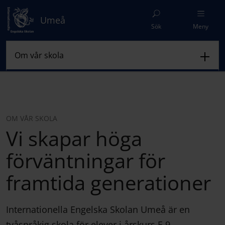
Umeå
Sök
Meny
OM VÅR SKOLA
Vi skapar höga
förväntningar för
framtida generationer
Internationella Engelska Skolan Umeå är en
tvåspråkig skola för elever i årskurs F-9.