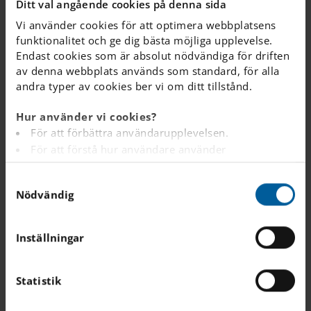
Ditt val angående cookies på denna sida
På Internationella Engelska Skolan erbjuder vi
Vi använder cookies för att optimera webbplatsens
skolgång från förskoleklass. Hos oss introduceras
funktionalitet och ge dig bästa möjliga upplevelse.
barnen till en tvåspråkig miljö redan från start.
Endast cookies som är absolut nödvändiga för driften
av denna webbplats används som standard, för alla
andra typer av cookies ber vi om ditt tillstånd.
Skolmat
Hur använder vi cookies?
En näringsrik och hälsosam lunch är en viktig
För att förbättra användarupplevelsen.
förutsättning för att eleverna ska få en bra och
För att förstå hur användare använder
produktiv skoldag.
webbplatsen.
S
Analys av webbplatsen i marknadsförings- och
Nödvändig
a
reklamsyfte.
Elevhälsa
m
För att tillhandahålla annonser på andra
t
Vår elevhälsa arbetar för att främja elevers
webbplatser baserat på dina intressen.
Inställningar
y
lärande, utveckling och hälsa och förebygga
För att spåra om en besökare är inloggad eller inte.
ohälsa.
c
För att tillhandahålla inbäddat innehåll från
k
Statistik
tredjepartsleverantörer som Google, Facebook,
e
Instagram och YouTube.