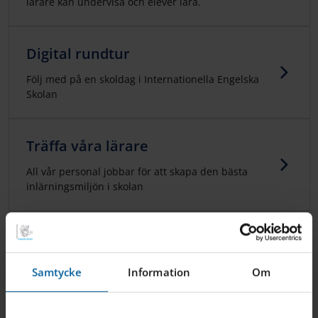
lärare kan undervisa och elever lära.
Digital rundtur
Följ med på en skoldag i Internationella Engelska
Skolan
Träffa våra lärare
All vår personal jobbar för att skapa den bästa
inlärningsmiljön i skolan
Fritids
Vi ta hand om eleverna utanför skoldagen.
Samtycke
Information
Om
Förskoleklass och lågstadie på IES