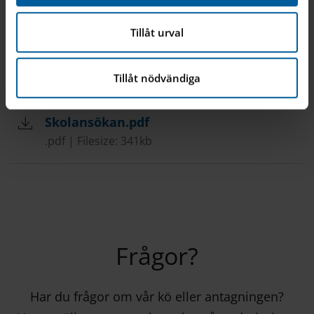
Fyll i ansökningsformuläret nedan och skicka det till den
skola du ansökt till, antingen via e-post eller post.
Tillåt urval
Tillåt nödvändiga
Skolansökan.pdf
.pdf | Filesize: 341kb
Frågor?
Har du frågor om vår kö eller antagningen?