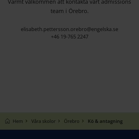
Varmt välkommen att kontakta vårt admissions
team i Örebro.
elisabeth.pettersson.orebro@engelska.se
+46 19-765 2247
Hem
Våra skolor
Örebro
Kö & antagning