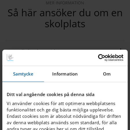
MER INFORMATION
Så här ansöker du om en
skolplats
1. Ställ ditt barn i kö
2. Bekräfta din e-post
Samtycke
Information
Om
Ditt val angående cookies på denna sida
3. Lägg till följande uppgifter
Vi använder cookies för att optimera webbplatsens
funktionalitet och ge dig bästa möjliga upplevelse.
Endast cookies som är absolut nödvändiga för driften
4. Bekräftelse om skapad köplats
av denna webbplats används som standard, för alla
andra typer av cookies ber vi om ditt tillstånd.