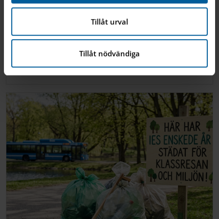
– Ett år av fra...
Tillåt urval
Vi firar ett enastående idrottsår! Det här läsåret
har varit fyllt av fantastiska prestationer,
Tillåt nödvändiga
minnesvärda segrar och ett enormt engagemang
från v...