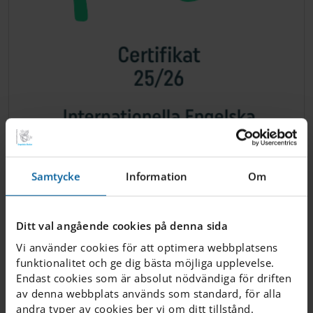
| 2026 JULI 20
IESE vinner Grön Flagg
Samtycke
Information
Om
igen!
Ditt val angående cookies på denna sida
Vi vill rikta ett stort grattis till IESE:s Grön Flagg-
Vi använder cookies för att optimera webbplatsens
kommitté som även i år har säkrat den
funktionalitet och ge dig bästa möjliga upplevelse.
prestigefyllda utmärkelsen Grön Flagg till vår
Endast cookies som är absolut nödvändiga för driften
skola....
av denna webbplats används som standard, för alla
andra typer av cookies ber vi om ditt tillstånd.