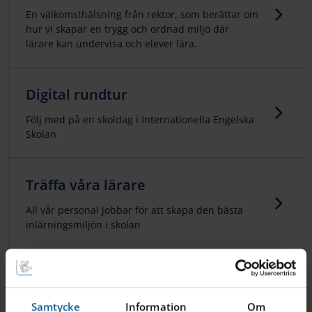
En välkomsthälsning från rektor, som berättar om
hur vi skapar en trygg och ordnad miljö där
lärare kan undervisa och elever lära.
Digital rundtur
Följ med på en skoldag i Internationella Engelska
Skolan
Träffa våra lärare
All vår personal jobbar för att skapa den bästa
inlärningsmiljön i skolan
Bibliotek
Vårt bibliotek är en välkomnande och lugn plats
Samtycke
Information
Om