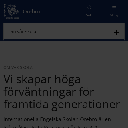
Örebro
Sök
Meny
OM VÅR SKOLA
Vi skapar höga
förväntningar för
framtida generationer
Internationella Engelska Skolan Örebro är en
tvåspråkig skola för elever i årskurs 4-9.