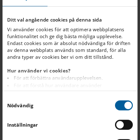
dit eleverna kan komma för att läsa, studera eller
göra sina läxor.
Ditt val angående cookies på denna sida
Vi använder cookies för att optimera webbplatsens
Junior Club
funktionalitet och ge dig bästa möjliga upplevelse.
Vi ta hand om eleverna utanför skoldagen.
Endast cookies som är absolut nödvändiga för driften
av denna webbplats används som standard, för alla
andra typer av cookies ber vi om ditt tillstånd.
Skolmat
Hur använder vi cookies?
En näringsrik och hälsosam lunch är en viktig
För att förbättra användarupplevelsen.
förutsättning för att eleverna ska få en bra och
För att förstå hur användare använder
produktiv skoldag.
webbplatsen.
S
Analys av webbplatsen i marknadsförings- och
Nödvändig
a
reklamsyfte.
Elevhälsa
m
För att tillhandahålla annonser på andra
t
webbplatser baserat på dina intressen.
Vår elevhälsa arbetar för att främja elevers
Inställningar
y
lärande, utveckling och hälsa och förebygga
För att spåra om en besökare är inloggad eller inte.
ohälsa.
c
För att tillhandahålla inbäddat innehåll från