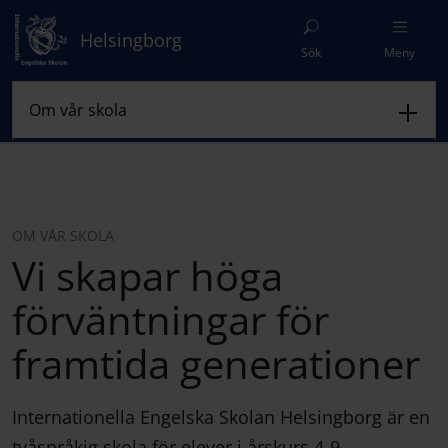
Helsingborg
Sök
Meny
OM VÅR SKOLA
Vi skapar höga
förväntningar för
framtida generationer
Internationella Engelska Skolan Helsingborg är en
tvåspråkig skola för elever i årskurs 4-9.