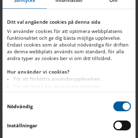
Junior Club
Ditt val angående cookies på denna sida
Vi ta hand om eleverna utanför skoldagen.
Vi använder cookies för att optimera webbplatsens
funktionalitet och ge dig bästa möjliga upplevelse.
Skolmat
Endast cookies som är absolut nödvändiga för driften
av denna webbplats används som standard, för alla
En näringsrik och hälsosam lunch är en viktig
andra typer av cookies ber vi om ditt tillstånd.
förutsättning för att eleverna ska få en bra och
produktiv skoldag.
Hur använder vi cookies?
För att förbättra användarupplevelsen.
För att förstå hur användare använder
CORE
webbplatsen.
S
Analys av webbplatsen i marknadsförings- och
Vi är ett team av skolpersonal som arbetar under
Nödvändig
a
reklamsyfte.
hela året för att bygga en positiv skolkultur.
m
För att tillhandahålla annonser på andra
t
webbplatser baserat på dina intressen.
Inställningar
y
För att spåra om en besökare är inloggad eller inte.
Elevhälsa
c