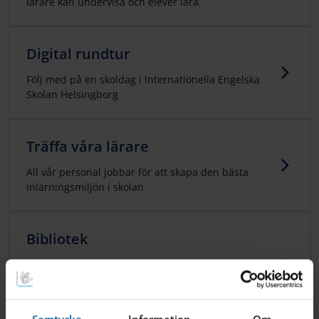
lärare kan undervisa och elever lära.
Digital rundtur
Följ med på en skoldag i Internationella Engelska
Skolan Helsingborg
Träffa våra lärare
All vår personal jobbar för att skapa den bästa
inlärningsmiljön i skolan
Bibliotek
Vårt bibliotek är en välkomnande och lugn plats
dit eleverna kan komma för att läsa, studera eller
göra sina läxor.
Samtycke
Information
Om