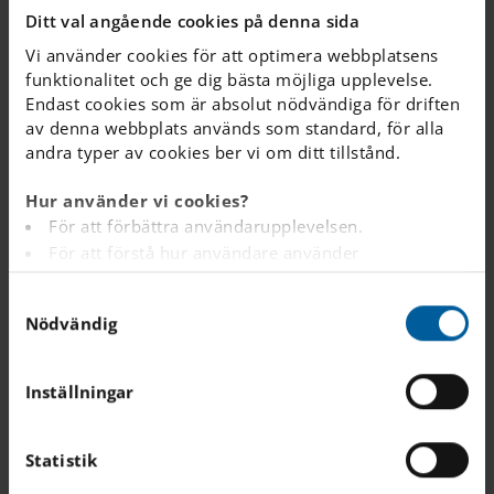
– hur gör jag?
Ditt val angående cookies på denna sida
Vi använder cookies för att optimera webbplatsens
funktionalitet och ge dig bästa möjliga upplevelse.
Jag behöver ändra
Endast cookies som är absolut nödvändiga för driften
min ansökan / Jag
av denna webbplats används som standard, för alla
råkade skriva fel –
andra typer av cookies ber vi om ditt tillstånd.
hur gör jag?
Hur använder vi cookies?
För att förbättra användarupplevelsen.
För att förstå hur användare använder
Kan vi ångra oss om
webbplatsen.
vi tackar nej till en
S
Analys av webbplatsen i marknadsförings- och
Nödvändig
plats?
a
reklamsyfte.
m
För att tillhandahålla annonser på andra
t
webbplatser baserat på dina intressen.
Inställningar
y
För att spåra om en besökare är inloggad eller inte.
Hur fungerar
c
För att tillhandahålla inbäddat innehåll från
skolans kösystem?
k
Statistik
tredjepartsleverantörer som Google, Facebook,
e
Instagram och YouTube.