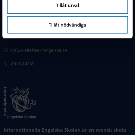
Tillåt urval
KONTAKT
Brännavägen 57-59
Tillåt nödvändiga
931 44 Skellefteå,
Sweden
info.skelleftea@engelska.se
0910-14239
Internationella Engelska Skolan är en svensk skola