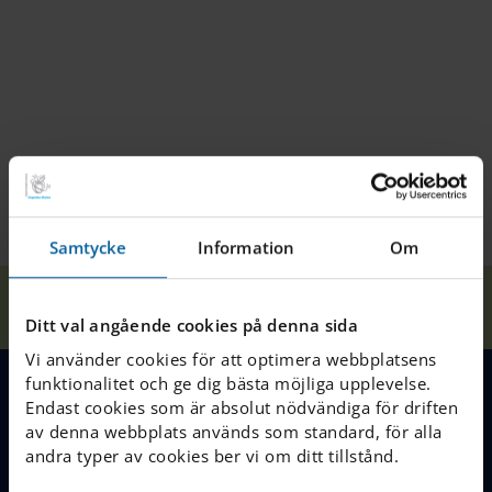
Samtycke
Information
Om
Våra
In the
Hem
Skellefteå
Nyheter
skolor
media
Ditt val angående cookies på denna sida
Vi använder cookies för att optimera webbplatsens
funktionalitet och ge dig bästa möjliga upplevelse.
Endast cookies som är absolut nödvändiga för driften
MENY
av denna webbplats används som standard, för alla
andra typer av cookies ber vi om ditt tillstånd.
Våra skolor