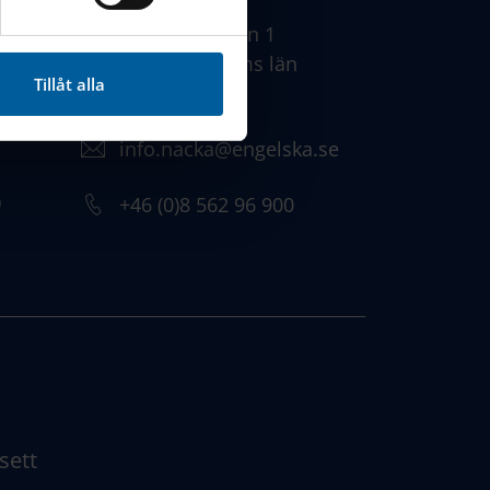
Augustendalsvägen 1
131 52 , Stockholms län
Tillåt alla
Sweden
info.nacka@engelska.se
)
​+46 (0)8 562 96 900
sett