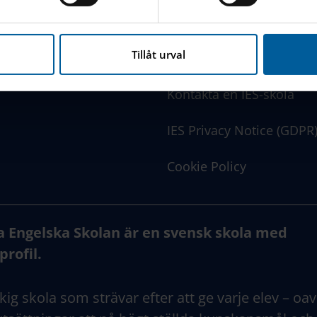
www.engelska.se
nna webbplats hanterar dina personuppgifter
här
.
Tillåt urval
SchoolSoft Login
Kontakta en IES-skola
IES Privacy Notice (GDPR
Cookie Policy
a Engelska Skolan är en svensk skola med
profil.
kig skola som strävar efter att ge varje elev – oav