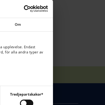
rs 4 och 5. Det
a kvällen. Vi
erna att ha
Om
ga upplevelse. Endast
, för alla andra typer av
Tredjepartskakor*
KONTAKT
cebook, Instagram och