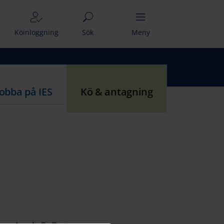
Köinloggning
Sök
Meny
Jobba på IES
Kö & antagning