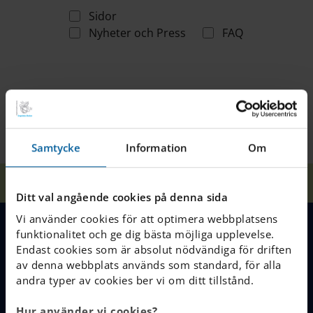
Sidor
Nyheter och Press
FAQ
Samtycke
Information
Om
Hem
Sök
Ditt val angående cookies på denna sida
Vi använder cookies för att optimera webbplatsens
funktionalitet och ge dig bästa möjliga upplevelse.
MENY
Endast cookies som är absolut nödvändiga för driften
av denna webbplats används som standard, för alla
andra typer av cookies ber vi om ditt tillstånd.
Våra skolor
Hur använder vi cookies?
Varför välja IES