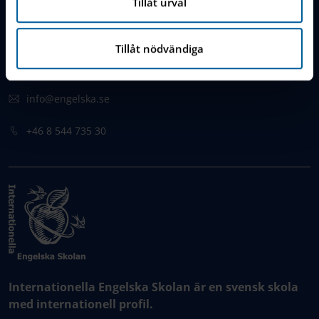
Tillåt urval
Vendevägen 89
Tillåt nödvändiga
182 32 Danderyd,
Sweden
info@engelska.se
+46 8 544 735 30
Internationella Engelska Skolan är en svensk skola
med internationell profil.