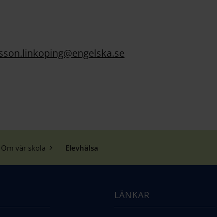
sson.linkoping@engelska.se
Om vår skola
Elevhälsa
LÄNKAR