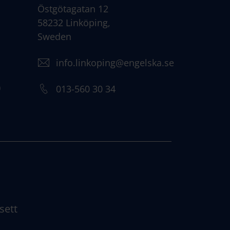
Östgötagatan 12
58232 Linköping,
Sweden
info.linkoping@engelska.se
)
013-560 30 34
sett