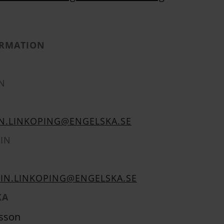
RMATION
N
N.LINKOPING@ENGELSKA.SE
IN
RIN.LINKOPING@ENGELSKA.SE
KA
sson