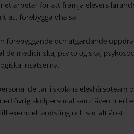
et arbetar för att främja elevers lärand
mt att förebygga ohälsa.
 en förebyggande och åtgärdande uppdr
äl de medicinska, psykologiska, psykosoc
ogiska insatserna.
personal deltar i skolans elevhälsoteam 
med övrig skolpersonal samt även med e
ill exempel landsting och socialtjänst.