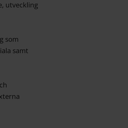
e, utveckling
ag som
iala samt
och
xterna