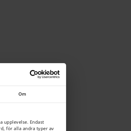
och
Om
ring och
ga upplevelse. Endast
bygga
, för alla andra typer av