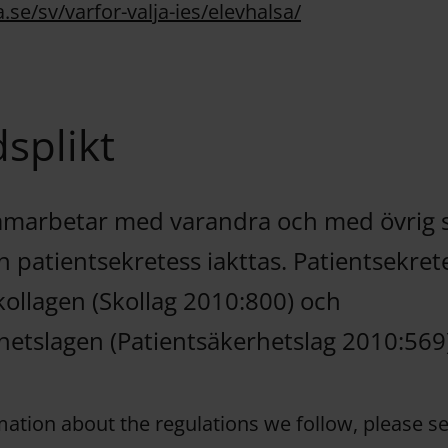
.se/sv/varfor-valja-ies/elevhalsa/
splikt
amarbetar med varandra och med övrig 
h patientsekretess iakttas. Patientsekre
kollagen (Skollag 2010:800) och
hetslagen (Patientsäkerhetslag 2010:569)
ation about the regulations we follow, please se