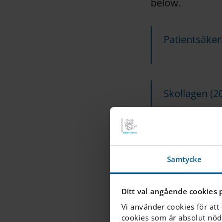
below.
Patientsäker
Skollagen (2
Plan 
kränk
Samtycke
Ditt val angående cookies 
IES Linköpin
Vi använder cookies för att
kränkande beh
cookies som är absolut nöd