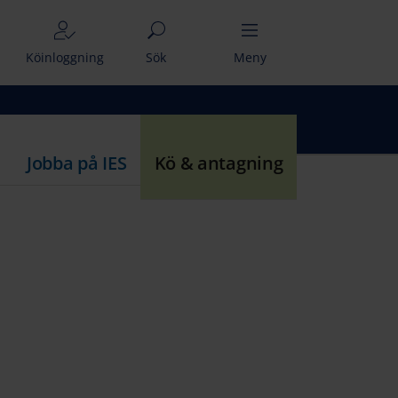
Köinloggning
Sök
Meny
Jobba på IES
Kö & antagning