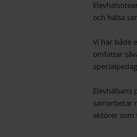
Elevhälsoteam
och hälsa sa
Vi har både
omfattar såv
specialpedag
Elevhälsans 
samarbetar 
aktörer som t