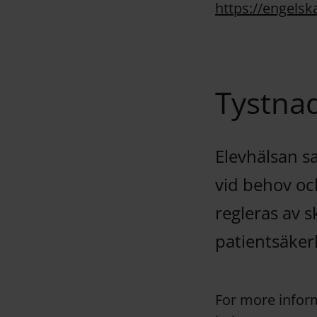
https://engelska
Tystnad
Elevhälsan s
vid behov oc
regleras av s
patientsäker
For more inform