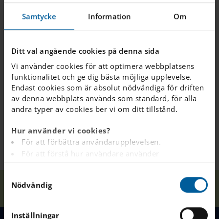
Samtycke
Information
Om
Ditt val angående cookies på denna sida
Vi använder cookies för att optimera webbplatsens
funktionalitet och ge dig bästa möjliga upplevelse.
Endast cookies som är absolut nödvändiga för driften
av denna webbplats används som standard, för alla
andra typer av cookies ber vi om ditt tillstånd.
Hur använder vi cookies?
För att förbättra användarupplevelsen.
För att förstå hur användare använder
webbplatsen.
S
Analys av webbplatsen i marknadsförings- och
Våra
Drumming Rhythms
Nödvändig
a
reklamsyfte.
Hem
Kista
Nyheter
skolor
created by Year 9
m
För att tillhandahålla annonser på andra
t
webbplatser baserat på dina intressen.
Inställningar