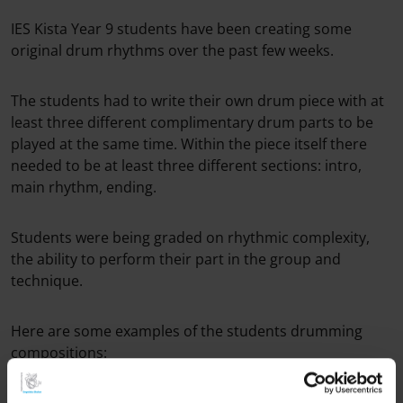
IES Kista Year 9 students have been creating some
original drum rhythms over the past few weeks.
The students had to write their own drum piece with at
least three different complimentary drum parts to be
played at the same time. Within the piece itself there
needed to be at least three different sections: intro,
main rhythm, ending.
Students were being graded on rhythmic complexity,
the ability to perform their part in the group and
technique.
Here are some examples of the students drumming
compositions: