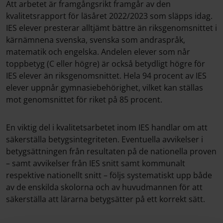
Att arbetet är framgångsrikt framgår av den
kvalitetsrapport för läsåret 2022/2023 som släpps idag.
IES elever presterar alltjämt bättre än riksgenomsnittet i
kärnämnena svenska, svenska som andraspråk,
matematik och engelska. Andelen elever som når
toppbetyg (C eller högre) är också betydligt högre för
IES elever än riksgenomsnittet. Hela 94 procent av IES
elever uppnår gymnasiebehörighet, vilket kan ställas
mot genomsnittet för riket på 85 procent.
En viktig del i kvalitetsarbetet inom IES handlar om att
säkerställa betygsintegriteten. Eventuella avvikelser i
betygsättningen från resultaten på de nationella proven
– samt avvikelser från IES snitt samt kommunalt
respektive nationellt snitt – följs systematiskt upp både
av de enskilda skolorna och av huvudmannen för att
säkerställa att lärarna betygsätter på ett korrekt sätt.