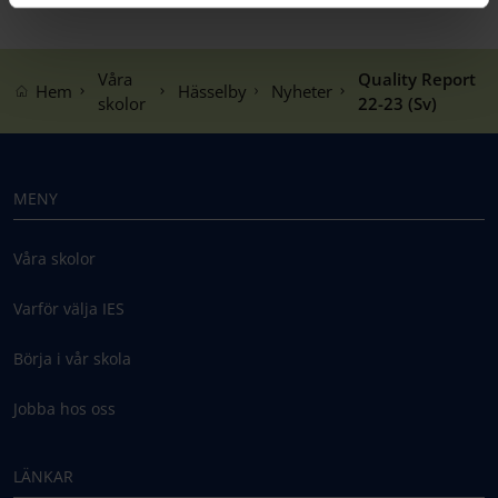
Våra
Quality Report
Hem
Hässelby
Nyheter
skolor
22-23 (Sv)
MENY
Våra skolor
Varför välja IES
Börja i vår skola
Jobba hos oss
LÄNKAR