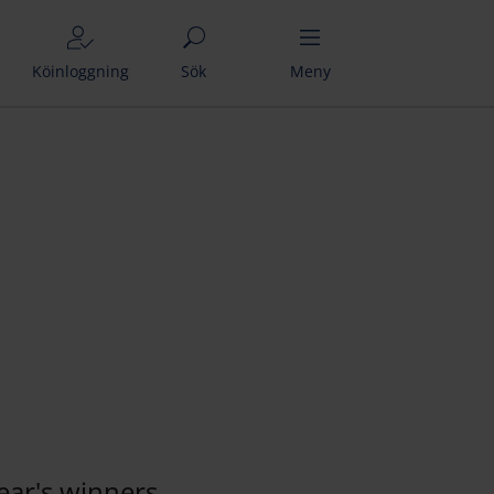
Köinloggning
Sök
Meny
year's winners