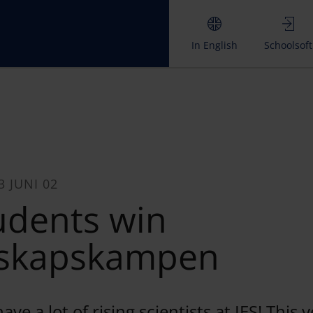
In English
Schoolsoft
3 JUNI 02
udents win
skapskampen
ve a lot of rising scientists at IES! This 