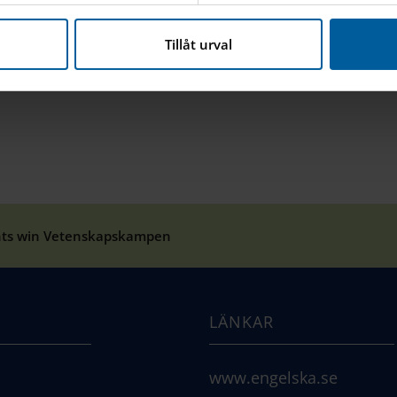
nna webbplats hanterar dina personuppgifter
här
.
Tillåt urval
nts win Vetenskapskampen
LÄNKAR
www.engelska.se