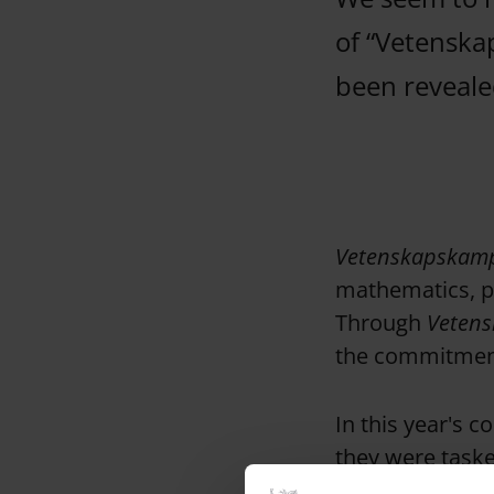
of “Vetenska
been reveale
Vetenskapskam
mathematics, ph
Through
Veten
the commitment
In this year's 
they were taske
subject accordi