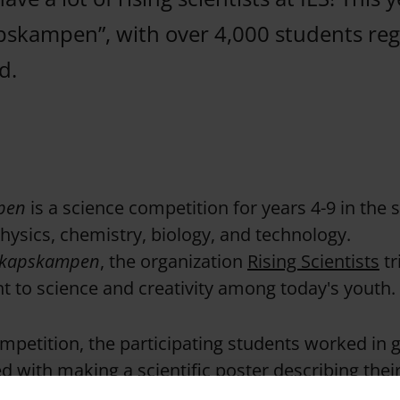
pskampen”, with over 4,000 students reg
d.
pen
is a science competition for years 4-9 in the 
ysics, chemistry, biology, and technology.
skapskampen
, the organization
Rising Scientists
tr
 to science and creativity among today's youth.
competition, the participating students worked in
d with making a scientific poster describing thei
ng to their assigned theme. Years 4-6 were give