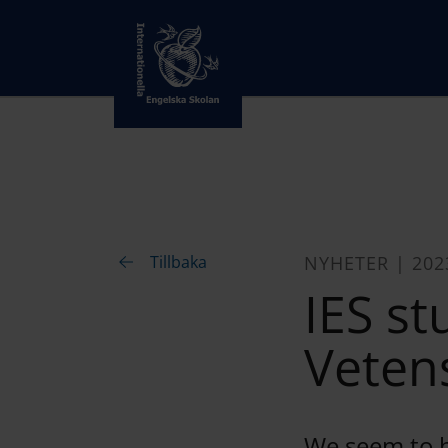
Tillbaka
NYHETER | 202
IES st
Veten
We seem to ha