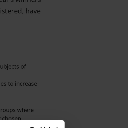
istered, have
subjects of
ies to increase
 groups where
r chosen
n the theme