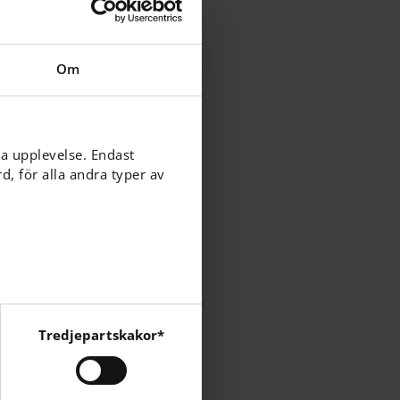
 everyday life".
Om
ga upplevelse. Endast
, för alla andra typer av
3
Tredjepartskakor*
cebook, Instagram och