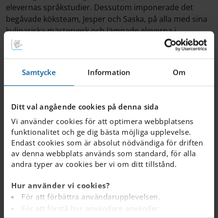
elevernas språkstudier. Dessutom imponerade det
begåvade köksteam, Jesper och Saska, på alla med sina
kulinariska mästerverk och lämnade eleverna i
förundran samtidigt som de skapade en underbar
bakgrund för deras språkupplevelser.
Samtycke
Information
Om
Varje elevs smittande leende och outtröttliga
ansträngningar spelade en avgörande roll för att göra
denna resa till en strålande framgång. Vänskaperna
Ditt val angående cookies på denna sida
som knöts under denna tid sträcker sig bortom
Vi använder cookies för att optimera webbplatsens
geografiska gränser och påminner oss alla om att farväl
funktionalitet och ge dig bästa möjliga upplevelse.
endast är början på livslånga band.
Endast cookies som är absolut nödvändiga för driften
av denna webbplats används som standard, för alla
andra typer av cookies ber vi om ditt tillstånd.
På IES Växjö är troen på språkets transformerande kraft
oföränderlig. Detta program ger inte bara
Hur använder vi cookies?
språkkunskaper utan främjar även en känsla av
För att förbättra användarupplevelsen.
kamratskap och äventyr som kommer att driva eleverna
För att förstå hur användare använder
mot otaliga nya erfarenheter.