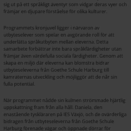
sig ut på ett språkligt äventyr som vidgar deras vyer och
främjar en djupare förståelse för olika kulturer.
Programmets kronjuvel ligger i närvaron av
utbyteselever som spelar en avgörande roll för att
underlätta språkutbyten mellan eleverna. Detta
samarbete förbättrar inte bara språkfärdigheter utan
främjar även värdefulla sociala färdigheter. Genom att
skapa en miljö där eleverna kan blomstra bidrar
utbyteseleverna från Goethe Schule Harburg till
kamraternas utveckling och möjliggör att de når sin
fulla potential.
När programmet nådde sin kulmen strömmade hjärtlig
uppskattning fram från alla håll. Daniela, den
enastående tyskläraren på IES Växjö, och de ovärderliga
bidragen från utbyteseleverna från Goethe Schule
Harburg förenade vägar och öppnade dörrar för