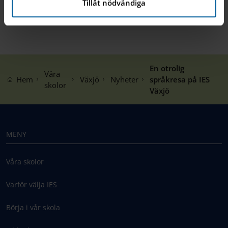
Tillåt nödvändiga
En otrolig
Våra
Hem
Växjö
Nyheter
språkresa på IES
skolor
Växjö
MENY
Våra skolor
Varför välja IES
Börja i vår skola