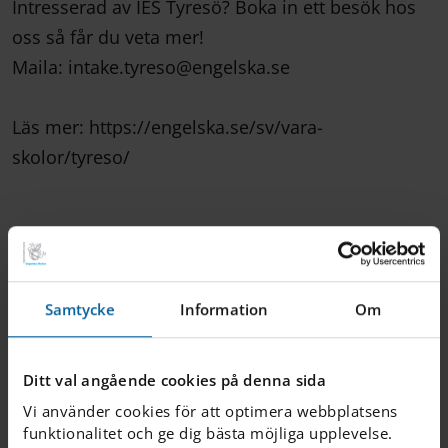
Intresserad av IES Tyresö? Boka in ett besök hos
oss så får du veta mer!
Maila: intake.tyreso@engelska.se
Läs mer: https://engelska.se/sv/vara-
skolor/tyreso/
Samtycke
Information
Om
Ditt val angående cookies på denna sida
Vi använder cookies för att optimera webbplatsens
funktionalitet och ge dig bästa möjliga upplevelse.