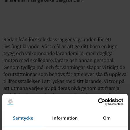
Redan från förskoleklass lägger vi grunden för ett
livslångt lärande. Vårt mål är att ge ditt barn en lugn,
trygg och välkomnande lärandemiljö, med dagliga
möten med skolledare, lärare och annan personal.
Genom tydliga mål och förväntningar skapar vi tidigt de
förutsättningar som behövs för att elever ska få uppleva
tillfredsställelsen i att lyckas med sitt lärande. Vi tror på
att utmana varje elev på deras nivå genom att främja
"grit," den inre motivationen att övervinna motgångar
och nå sin fulla potential.
Samtycke
Information
Om
Välkommen till oss på Internationella Engelska Skolan.