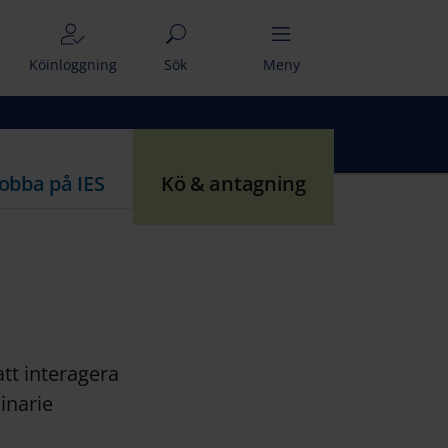
Köinloggning
Sök
Meny
Jobba på IES
Kö & antagning
att interagera
inarie