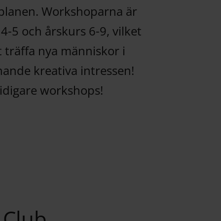
roplanen. Workshoparna är
4-5 och årskurs 6-9, vilket
t träffa nya människor i
nande kreativa intressen!
tidigare workshops!
 Club