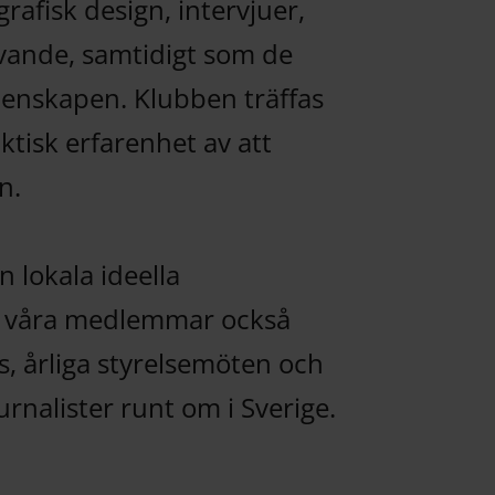
grafisk design, intervjuer,
ivande, samtidigt som de
menskapen. Klubben träffas
ktisk erfarenhet av att
n.
lokala ideella
r våra medlemmar också
s, årliga styrelsemöten och
rnalister runt om i Sverige.