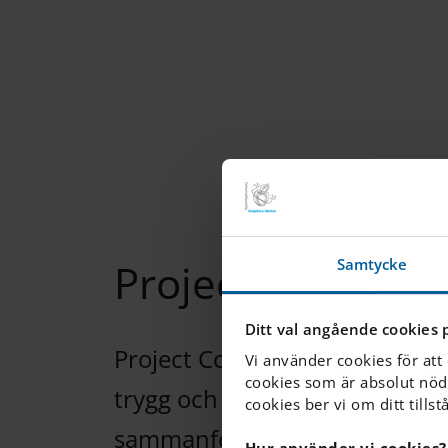
Project Connect
Samtycke
Ditt val angående cookies 
Project Connect är en elevle
Vi använder cookies för att
cookies som är absolut nöd
trygg och stödjande miljö för 
cookies ber vi om ditt tillst
sammanföra människor som vill
Hur använder vi cookies?