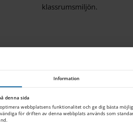
klassrumsmiljön.
Information
på denna sida
dd klubb som erbjuder en
 optimera webbplatsens funktionalitet och ge dig bästa möjli
vändiga för driften av denna webbplats används som standard
ALLA. Klubbens mål är att
ånd.
 bidra till att främja en