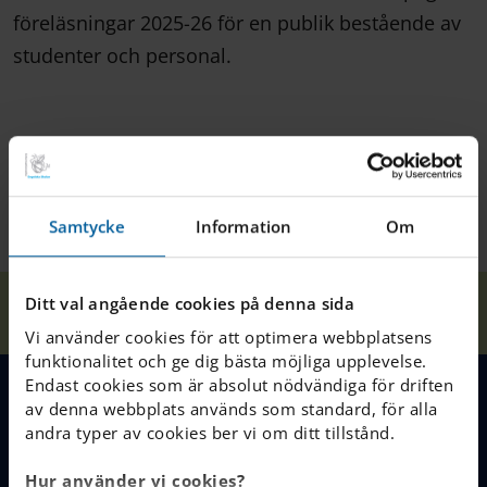
föreläsningar 2025-26 för en publik bestående av
studenter och personal.
Samtycke
Information
Om
Våra
Why are giraffes
Ditt val angående cookies på denna sida
Hem
Nacka
Nyheter
skolor
taller than you?
Vi använder cookies för att optimera webbplatsens
funktionalitet och ge dig bästa möjliga upplevelse.
Endast cookies som är absolut nödvändiga för driften
av denna webbplats används som standard, för alla
MENY
andra typer av cookies ber vi om ditt tillstånd.
Våra skolor
Hur använder vi cookies?