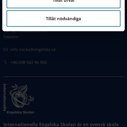
KONTAKT
Tillåt nödvändiga
Augustendalsvägen 1
131 52 , Stockholms län
Sweden
info.nacka@engelska.se
​+46 (0)8 562 96 900
Internationella Engelska Skolan är en svensk skola