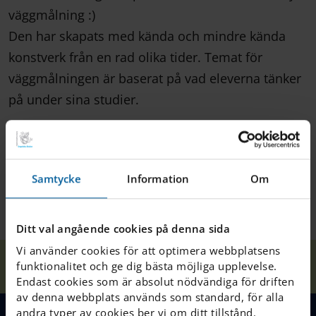
väggmålning :)
Den har skapats med kända och mindre kända
konstverk från en rad olika tider. Temat för
väggmålningen är baserat på vad eleverna tänker
på under sina studier.
Samtycke
Information
Om
Ditt val angående cookies på denna sida
Vi använder cookies för att optimera webbplatsens
Våra
Ny
funktionalitet och ge dig bästa möjliga upplevelse.
Hem
Nacka
Nyheter
skolor
Väggmålning
Endast cookies som är absolut nödvändiga för driften
av denna webbplats används som standard, för alla
andra typer av cookies ber vi om ditt tillstånd.