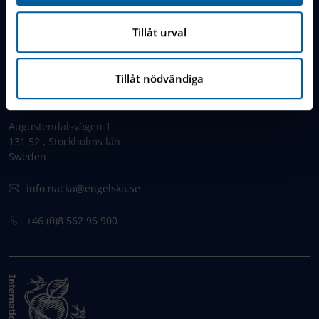
IES Privacy Notice (GDPR)
Tillåt urval
Cookie Policy
Tillåt nödvändiga
KONTAKT
Augustendalsvägen 1
131 52 , Stockholms län
Sweden
info.nacka@engelska.se
​+46 (0)8 562 96 900