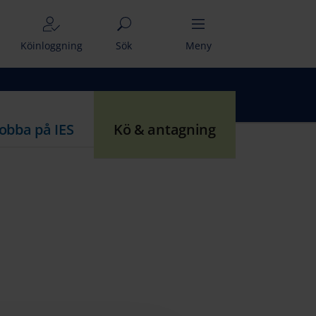
Köinloggning
Sök
Meny
Jobba på IES
Kö & antagning