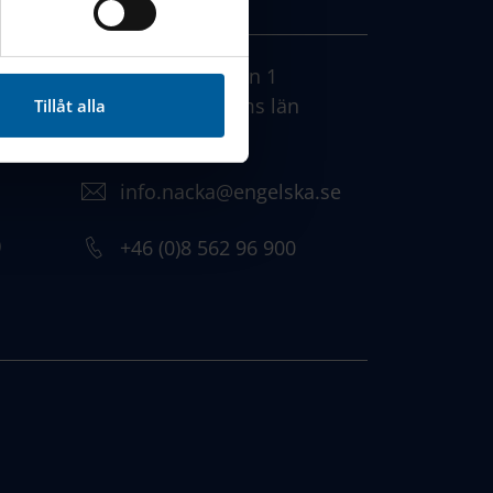
cebook, Instagram och
KONTAKT
Augustendalsvägen 1
131 52 , Stockholms län
Tillåt alla
Sweden
info.nacka@engelska.se
)
​+46 (0)8 562 96 900