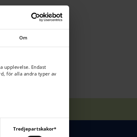
rolig och
ns uppdrag att
Om
nare till vårt
ga upplevelse. Endast
, för alla andra typer av
Tredjepartskakor*