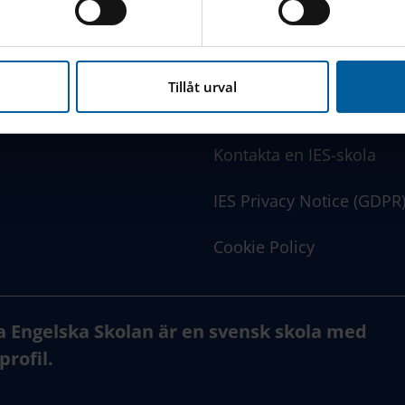
nbäddat innehåll från tredjepartsleverantörer som Google, Fa
LÄNKAR
www.engelska.se
nna webbplats hanterar dina personuppgifter
här
.
Tillåt urval
SchoolSoft Login
Kontakta en IES-skola
IES Privacy Notice (GDPR
Cookie Policy
a Engelska Skolan är en svensk skola med
profil.