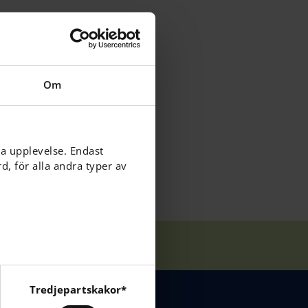
n som ville
udkorridoren
Om
nalitet och
ga upplevelse. Endast
, för alla andra typer av
Tredjepartskakor*