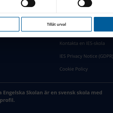
nbäddat innehåll från tredjepartsleverantörer som Google, Fa
LÄNKAR
www.engelska.se
nna webbplats hanterar dina personuppgifter
här
.
Tillåt urval
SchoolSoft Login
Kontakta en IES-skola
IES Privacy Notice (GDPR
Cookie Policy
a Engelska Skolan är en svensk skola med
profil.