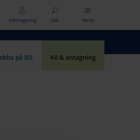
Köinloggning
Sök
Meny
Jobba på IES
Kö & antagning