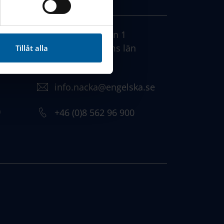
cebook, Instagram och
KONTAKT
Augustendalsvägen 1
131 52 , Stockholms län
Tillåt alla
Sweden
info.nacka@engelska.se
)
​+46 (0)8 562 96 900