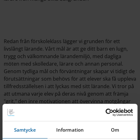
Redan från förskoleklass lägger vi grunden för ett
livslångt lärande. Vårt mål är att ge ditt barn en lugn,
trygg och välkomnande lärandemiljö, med dagliga
möten med skolledare, lärare och annan personal.
Genom tydliga mål och förväntningar skapar vi tidigt de
förutsättningar som behövs för att elever ska få uppleva
tillfredsställelsen i att lyckas med sitt lärande. Vi tror på
att utmana varje elev på deras nivå genom att främja
"grit," den inre motivationen att övervinna motgångar
och nå sin fulla potential.
Välkommen till oss på Internationella Engelska Skolan.
Samtycke
Information
Om