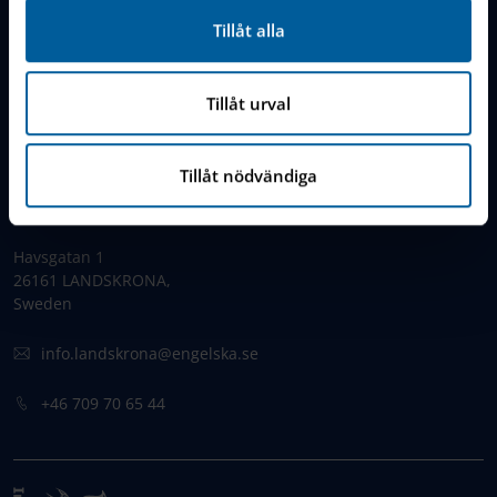
Kontakta en IES-skola
Tillåt alla
IES Privacy Notice (GDPR)
Tillåt urval
Cookie Policy
Tillåt nödvändiga
KONTAKT
Havsgatan 1
26161 LANDSKRONA,
Sweden
info.landskrona@engelska.se
+46 709 70 65 44