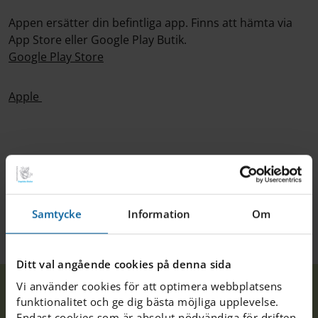
Appen ersätter din befintliga app. Finns att hämta via
App Store eller Google Play Butik.
Google Play Store
Apple
Samtycke
Information
Om
Ditt val angående cookies på denna sida
Ny
Vi använder cookies för att optimera webbplatsens
Våra
Hem
Landskrona
Nyheter
SchoolSoft
funktionalitet och ge dig bästa möjliga upplevelse.
skolor
App
Endast cookies som är absolut nödvändiga för driften