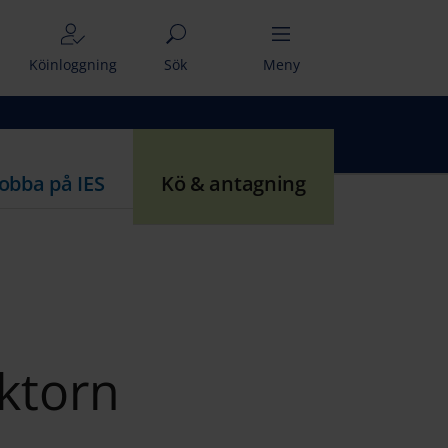
Köinloggning
Sök
Meny
Jobba på IES
Kö & antagning
ektorn