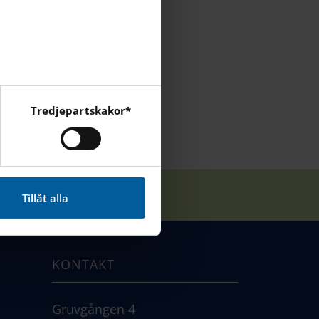
er ta tid. Vi är
offerjouren.
Tredjepartskakor*
cebook, Instagram och
Tillåt alla
KONTAKT
Gruvgången 4