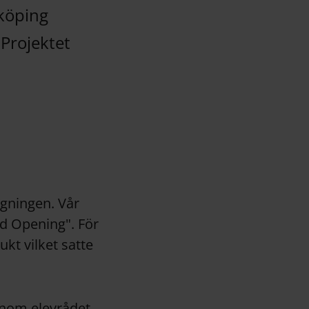
nköping
 Projektet
igningen. Vår
d Opening". För
ukt vilket satte
enom elevrådet