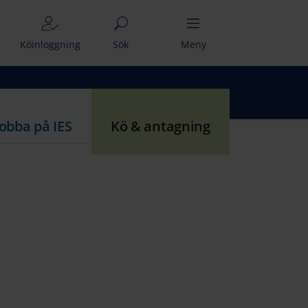
Köinloggning
Sök
Meny
Jobba på IES
Kö & antagning