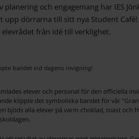
 av planering och engagemang har IES Jö
it upp dörrarna till sitt nya Student Café!
 elevrådet från idé till verklighet.
ippte bandet vid dagens invigning!
lades elever och personal för den officiella inv
nde klippte det symboliska bandet för vår "Gran
en bjöds alla elever på varm choklad, toast och fr
 skoldagen.
är ett resultat av elevernas eget engagemang. G