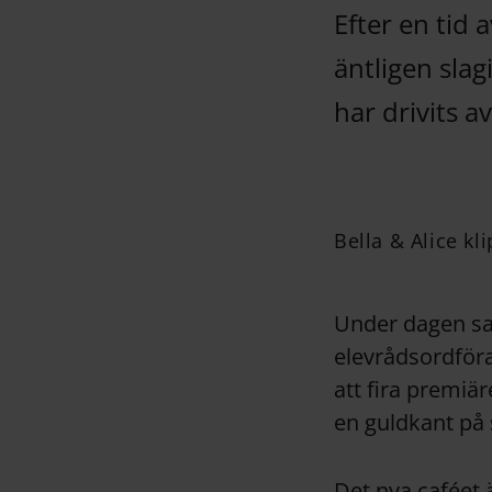
Efter en tid
äntligen slag
har drivits av
Bella & Alice kl
Under dagen sam
elevrådsordföra
att fira premiär
en guldkant på
Det nya caféet 