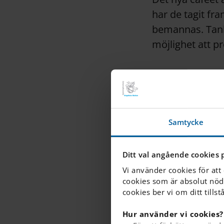
har de tagit fr
bemannas. Tanke
möjlighet att p
Under processen
verksamhet. Äve
regler följs, ha
Samtycke
"Vi har vän
bättre än fö
Ditt val angående cookies 
Vi använder cookies för att
Bella & Ali
cookies som är absolut nöd
cookies ber vi om ditt tillst
Hur använder vi cookies?