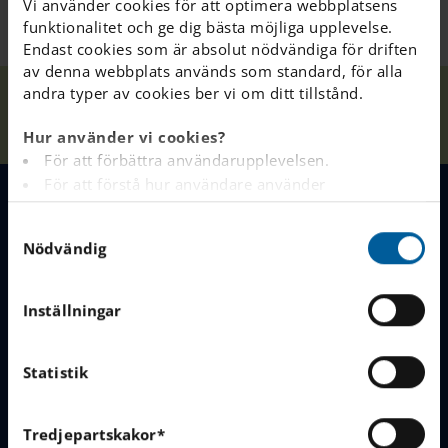
Vi använder cookies för att optimera webbplatsens
funktionalitet och ge dig bästa möjliga upplevelse.
Endast cookies som är absolut nödvändiga för driften
av denna webbplats används som standard, för alla
andra typer av cookies ber vi om ditt tillstånd.
PTA -
Våra
Om vår
Hem
Hässleholm
Föräldraföre
skolor
skola
Hur använder vi cookies?
ning
För att förbättra användarupplevelsen.
För att förstå hur användare använder
webbplatsen.
MENY
S
Analys av webbplatsen i marknadsförings- och
Nödvändig
a
reklamsyfte.
m
Våra skolor
För att tillhandahålla annonser på andra
t
webbplatser baserat på dina intressen.
Inställningar
Varför välja IES
y
För att spåra om en besökare är inloggad eller inte.
c
För att tillhandahålla inbäddat innehåll från
Börja i vår skola
k
Statistik
tredjepartsleverantörer som Google, Facebook,
e
Instagram och YouTube.
Jobba hos oss
s
Tredjepartskakor*
v
Du kan läsa mer om hur denna webbplats hanterar