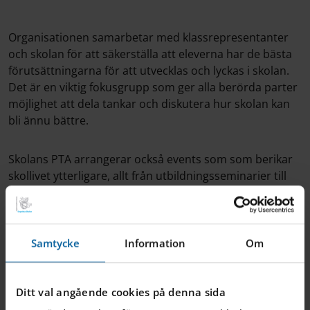
Organisationen samarbetar med klassrepresentanter
och skolan för att säkerställa att eleverna har de bästa
förutsättningarna för att utvecklas och lyckas i skolan.
Det är en viktig fokusgrupp som ger alla berörda parter
möjlighet att dela tankar och diskutera hur skolan kan
bli ännu bättre.
Skolans PTA arrangerar också events som som berikar
skollivet ytterligare, allt från utbildningsseminarier till
fester för eleverna och resor. Om du är intresserad av
att gå med i vår PTA, kontakta oss via informationen
ovan.
Samtycke
Information
Om
Ditt val angående cookies på denna sida