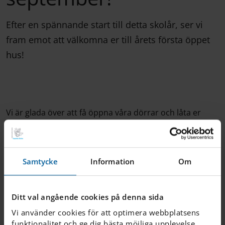
Efter en spännande start till detta skolår, ser vi
fram emot att välkomna er till årets första öppet
hus!
Vi är glada över att få öppna våra dörrar och låta er
upptäcka våra skolbyggnader. Ni får även chansen att
träffa vår underbara personal som kommer att vara på
plats för att besvara alla era frågor! Det är perfekta
tillfället för föräldrar att lära sig mer om elevernas
Samtycke
Information
Om
vardag i skolan, eller för blivande elever att lära sig mer
om IES Hässleholm. Varmt välkomna!
Ditt val angående cookies på denna sida
Vi använder cookies för att optimera webbplatsens
funktionalitet och ge dig bästa möjliga upplevelse.