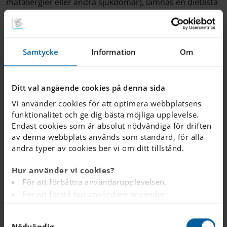
matallergier eller andra sjukdomar), lämnas en dietlista
samt ett intyg från läkare eller dietist till skolsköterskan.
Vårdnadshavarna är ansvariga för att säkerställa att
skolan alltid har aktuell information om behov av
specialdiet.
Samtycke
Information
Om
Skollunchen serveras naturligtvis kostnadsfritt.
Ditt val angående cookies på denna sida
Vi använder cookies för att optimera webbplatsens
Frukost
funktionalitet och ge dig bästa möjliga upplevelse.
Endast cookies som är absolut nödvändiga för driften
av denna webbplats används som standard, för alla
Frukost är dagens viktigaste mål och vi serverar flera
andra typer av cookies ber vi om ditt tillstånd.
alternativ varje morgon.
Hur använder vi cookies?
För att förbättra användarupplevelsen.
För att förstå hur användare använder
webbplatsen.
S
Analys av webbplatsen i marknadsförings- och
Nödvändig