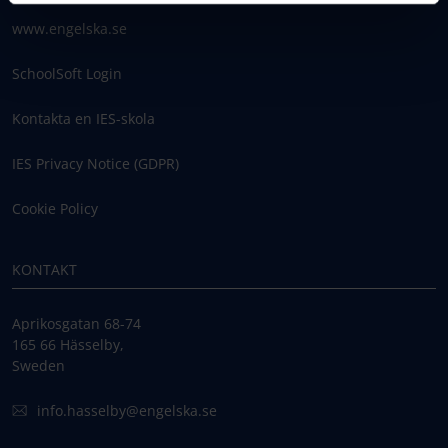
www.engelska.se
SchoolSoft Login
Kontakta en IES-skola
IES Privacy Notice (GDPR)
Cookie Policy
KONTAKT
Aprikosgatan 68-74
165 66 Hässelby,
Sweden
info.hasselby@engelska.se