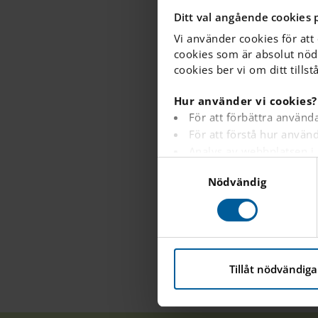
det till en fanta
Ditt val angående cookies 
Vi använder cookies för att
cookies som är absolut nöd
Samling på skol
cookies ber vi om ditt tillst
Hur använder vi cookies?
För att förbättra använd
För att förstå hur anvä
Analys av webbplatsen i
S
För att tillhandahålla a
Nödvändig
a
För att spåra om en besök
m
För att tillhandahålla i
t
YouTube.
y
c
Du kan läsa mer om hur de
k
Tillåt nödvändiga
e
s