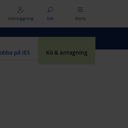
Köinloggning
Sök
Meny
Jobba på IES
Kö & antagning