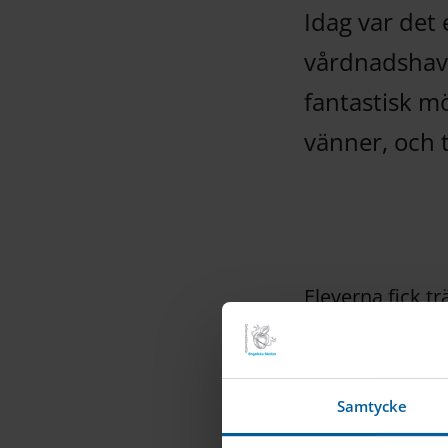
Idag var det 
vårdnadshava
fantastisk mö
vänner, och t
Eleverna fick tr
tipspromenad. 
representanter 
Samtycke
Vi avslutade dag