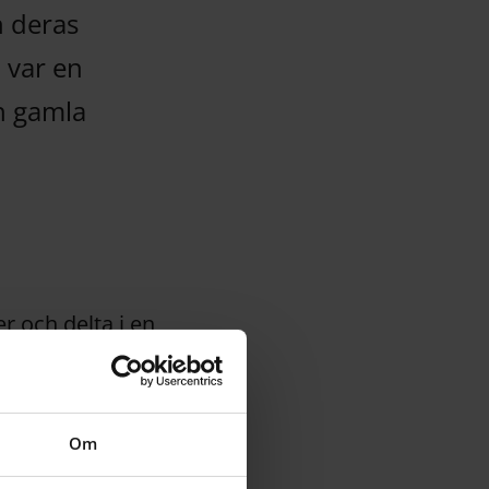
h deras
 var en
ch gamla
er och delta i en
a
.
Om
kom och gjorde