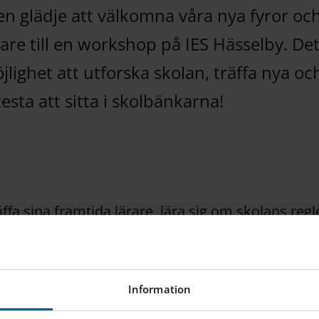
en glädje att välkomna våra nya fyror oc
re till en workshop på IES Hässelby. Det
jlighet att utforska skolan, träffa nya o
esta att sitta i skolbänkarna!
äffa sina framtida lärare, lära sig om skolans regl
Samtidigt fick vårdnadshavarna chansen att möt
från ledningsgruppen, elevhälsan och Junior Club
Information
en med fika i solen. Ett stort tack till alla som 