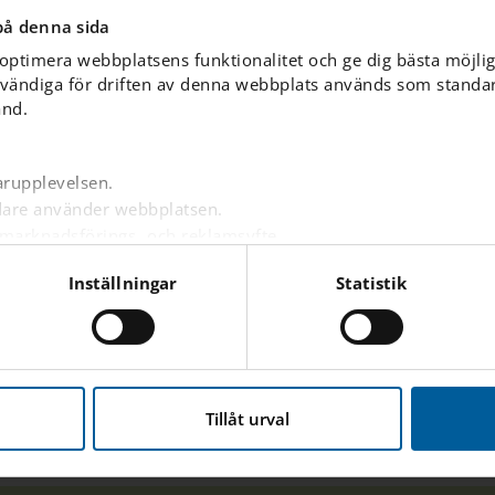
stisk dag!
på denna sida
 optimera webbplatsens funktionalitet och ge dig bästa möjli
vändiga för driften av denna webbplats används som standard
gården.
ånd.
Introduktion av rektor 
arupplevelsen.
Bertsdotter.
ndare använder webbplatsen.
 marknadsförings- och reklamsyfte.
nnonser på andra webbplatser baserat på dina intressen.
Inställningar
Statistik
are är inloggad eller inte.
nbäddat innehåll från tredjepartsleverantörer som Google, Fa
nna webbplats hanterar dina personuppgifter
här
.
Tillåt urval