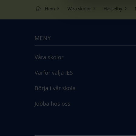
v
a
Hem
Våra skolor
Hässelby
l
MENY
Våra skolor
Varför välja IES
Börja i vår skola
Jobba hos oss