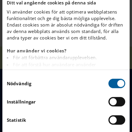
Ditt val angående cookies på denna sida
Årskurs 9 startar kl. 10.00, äter lunch kl. 12.20 och slutar
Vi använder cookies för att optimera webbplatsens
efter lunch.
funktionalitet och ge dig bästa möjliga upplevelse.
Endast cookies som är absolut nödvändiga för driften
av denna webbplats används som standard, för alla
andra typer av cookies ber vi om ditt tillstånd.
Hur använder vi cookies?
Våra
Första dagen i
För att förbättra användarupplevelsen.
Hem
Hässelby
Nyheter
skolor
skolan 25/26
För att förstå hur användare använder
webbplatsen.
S
Analys av webbplatsen i marknadsförings- och
Nödvändig
a
reklamsyfte.
MENY
m
För att tillhandahålla annonser på andra
t
webbplatser baserat på dina intressen.
Inställningar
Våra skolor
y
För att spåra om en besökare är inloggad eller inte.
c
För att tillhandahålla inbäddat innehåll från
Varför välja IES
k
Statistik
tredjepartsleverantörer som Google, Facebook,
e
Instagram och YouTube.
Börja i vår skola