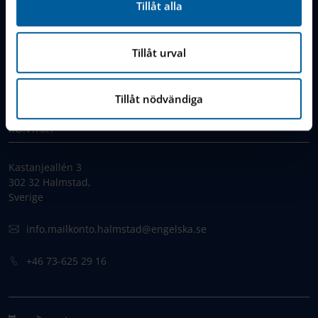
Tillåt alla
Cookie Policy
Tillåt urval
Jobs & Careers
FAQ & Contact
Tillåt nödvändiga
KONTAKT
Kastanjeallén 3
302 32 Halmstad,
Sverige
info.mailkonto.halmstad@engelska.se
+46 73-625 29 16