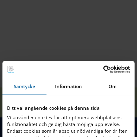
Samtycke
Information
Om
Glad Alla
Våra
Hem
Halmstad
Nyheter
hjärtans dag från
skolor
Ditt val angående cookies på denna sida
Junior club!
Vi använder cookies för att optimera webbplatsens
funktionalitet och ge dig bästa möjliga upplevelse.
Endast cookies som är absolut nödvändiga för driften
MENY