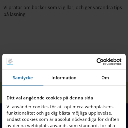
Vi pratar om böcker som vi gillar, och ger varandra tips
på läsning!
Samtycke
Information
Om
Våra
Åk. 6-9
Hem
Halmstad
Nyheter
skolor
Bokklubb
Ditt val angående cookies på denna sida
Vi använder cookies för att optimera webbplatsens
funktionalitet och ge dig bästa möjliga upplevelse.
Endast cookies som är absolut nödvändiga för driften
MENY
av denna webbplats används som standard, för alla