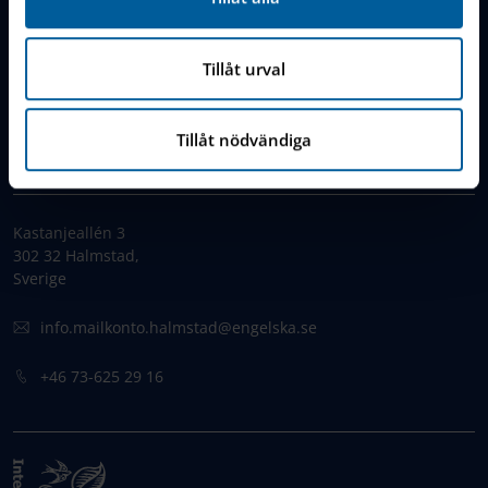
Cookie Policy
Jobs & Careers
Tillåt urval
FAQ & Contact
Tillåt nödvändiga
KONTAKT
Kastanjeallén 3
302 32 Halmstad,
Sverige
info.mailkonto.halmstad@engelska.se
+46 73-625 29 16