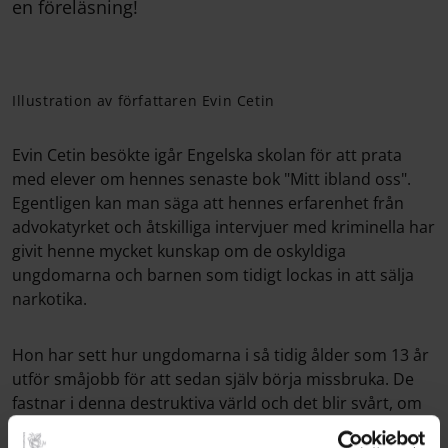
en föreläsning!
Illustration av författaren Evin Cetin
Evin Cetin besökte igår Engelska skolan för att prata
med elever om hennes senaste bok "Mitt ibland oss".
Egentligen kan man säga att hennes erfarenhet från
advokatyrket och åtskilliga intervjuer med kriminella har
givit henne mycket kunskap om de oskyldiga
ungdomarna och barnen som tidigt lockas in att sälja
narkotika.
Hon har sett hur ungdomarna i så tidig ålder som 13 år
utför småjobb för att sedan själv börja missbruka. De
fastnar i denna destruktiva värld och det blir svårt, om
inte omöjligt att lämna den i framtiden. Evin har under