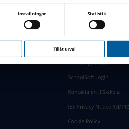
 marknadsförings- och reklamsyfte.
nnonser på andra webbplatser baserat på dina intressen.
Inställningar
Statistik
are är inloggad eller inte.
vår skola
Rektor hälsar välkommen
nbäddat innehåll från tredjepartsleverantörer som Google, Fa
nna webbplats hanterar dina personuppgifter
här
.
LÄNKAR
Tillåt urval
www.engelska.se
SchoolSoft Login
Kontakta en IES-skola
IES Privacy Notice (GDPR
Cookie Policy