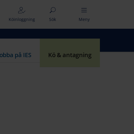
Köinloggning
Sök
Meny
Jobba på IES
Kö & antagning