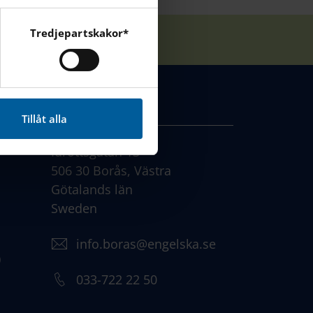
Tredjepartskakor*
cebook, Instagram och
KONTAKT
Tillåt alla
Idrottsgatan 13
506 30 Borås, Västra
Götalands län
Sweden
info.boras@engelska.se
)
033-722 22 50