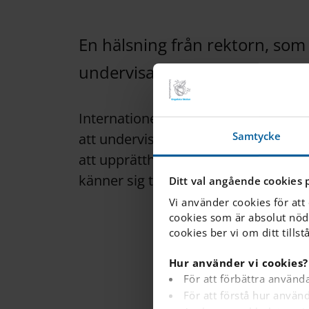
En hälsning från rektorn, som 
undervisa och elever kan lära.
Internationella Engelska Skolan Borå
Samtycke
att undervisa med höga krav och ge e
att upprätthålla en trygg och ordnad 
känner sig trygga och där starka rela
Ditt val angående cookies 
Vi använder cookies för att
cookies som är absolut nöd
cookies ber vi om ditt tillst
Hur använder vi cookies?
För att förbättra använd
För att förstå hur anvä