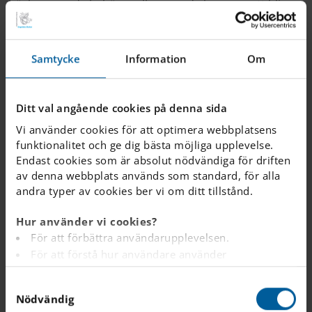
böcker som de behöver eller som de kommer att bli
förälskade i. Hon finns alltid där för att besvara frågor,
inspirera och, självklart, låna ut böcker.
Samtycke
Information
Om
Om du vill föreslå en bok som skulle kunna bli ett bra
tillskott till vår samling är det bara att kontakta
Ditt val angående cookies på denna sida
bibliotekarien.
Vi använder cookies för att optimera webbplatsens
funktionalitet och ge dig bästa möjliga upplevelse.
Endast cookies som är absolut nödvändiga för driften
av denna webbplats används som standard, för alla
andra typer av cookies ber vi om ditt tillstånd.
Hur använder vi cookies?
För att förbättra användarupplevelsen.
För att förstå hur användare använder
webbplatsen.
S
Analys av webbplatsen i marknadsförings- och
Nödvändig
a
reklamsyfte.