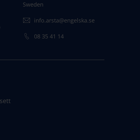
Sweden
info.arsta@engelska.se
)
08 35 41 14
sett