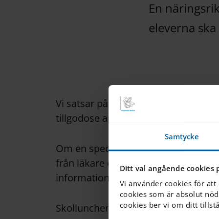
En näringsrik
eleverna ska
Vi satsar på skolmaten i vår skola och
tillgodose anpassningar utifrån alle
Samtycke
Om en specialdiet krävs av medicinsk
från läkare eller dietist till skolskö
Ditt val angående cookies 
information om behov av specialdi
Vi använder cookies för att
cookies som är absolut nöd
cookies ber vi om ditt tillst
Skollunchen serveras naturligtvis kos