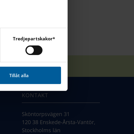
Tredjepartskakor*
cebook, Instagram och
Tillåt alla
KONTAKT
Sköntorpsvägen 31
120 38 Enskede-Årsta-Vantör,
Stockholms län