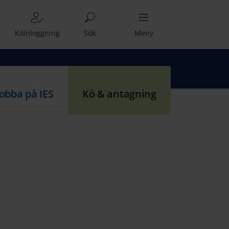
Köinloggning
Sök
Meny
Jobba på IES
Kö & antagning