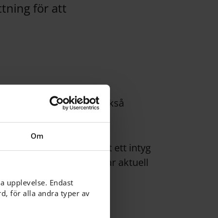
tning för att
riskt alternativ. Vi kan också
Om
lämnas en dietlista samt ett intyg
ställa att skolan alltid har aktuell
ga upplevelse. Endast
, för alla andra typer av